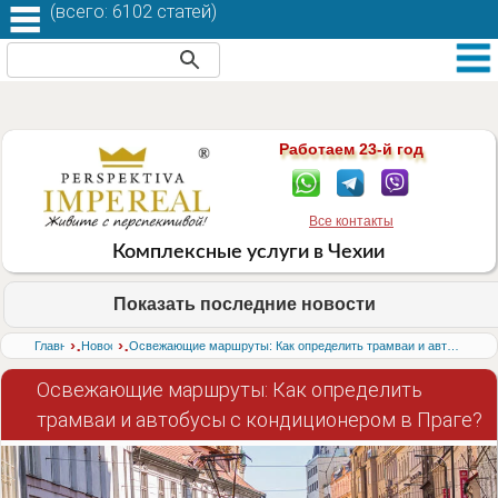
(
всего: 6102 статей
)
Работаем 23-й год
Все контакты
Комплексные услуги в Чехии
Показать последние новости
›
›
Главная
Новости
Освежающие маршруты: Как определить трамваи и автобусы с кондиционером в Праге?
Освежающие маршруты: Как определить
трамваи и автобусы с кондиционером в Праге?