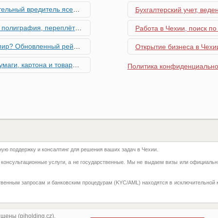
риближается к Чехии, необходима бдительность граждан
Бухгалтерский учет, веде
ровальные работы в Чехии - простая лицензия №14
Работа в Чехии, поиск по
тинг глобальной мобильности 2026 года
Открытие бизнеса в Чехии
их материалов в Чехии - простая лицензия №13
Политика конфиденциально
го товара в Чехии - простая лицензия №11
ку Семей с Детьми через Пособия по Уходу
азделение готово противостоять терактам и угонам
ю поддержку и консалтинг для решения ваших задач в Чехии.
добралась и до вашего двора
 консультационные услуги, а не государственные. Мы не выдаем визы или официальн
 на фуникулере
твенным запросам и банковским процедурам (KYC/AML) находятся в исключительной 
притягивают миллионы туристов?
ка с крупной суммой денег нашла своего владельца
ены (piholding.cz).