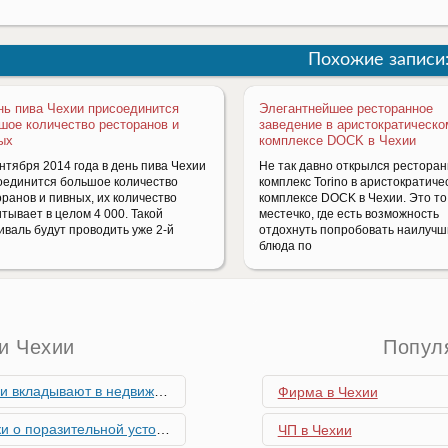
Похожие записи
нь пива Чехии присоединится
Элегантнейшее ресторанное
шое количество ресторанов и
заведение в аристократическо
ых
комплексе DOCK в Чехии
нтября 2014 года в день пива Чехии
Не так давно открылся рестора
оединится большое количество
комплекс Torino в аристократиче
ранов и пивных, их количество
комплексе DOCK в Чехии. Это то
тывает в целом 4 000. Такой
местечко, где есть возможность
иваль будут проводить уже 2-й
отдохнуть попробовать наилуч
блюда по
и Чехии
Попул
мость и почему меняются их предпочтения?
Фирма в Чехии
ьной устойчивости экономики Чехии
ЧП в Чехии