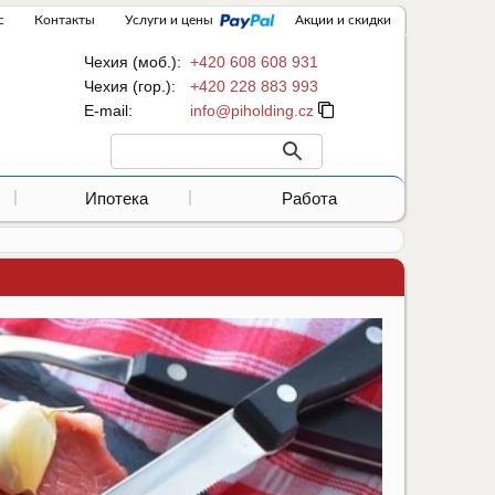
с
Контакты
Услуги и цены
Акции и скидки
Чехия (моб.):
+420 608 608 931
Чехия (гор.):
+420 228 883 993
Е-mail:
Ипотека
Работа