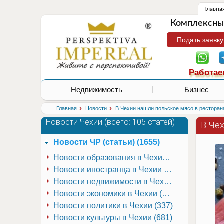
Главна
Комплексные
Подать заявку
Работае
Недвижимость
Бизнес
›
›
Главная
Новости
В Чехии нашли польское мясо в ресторан
Новости Чехии (
всего: 105 статей
)
В Че
Новости ЧР (статьи) (1655)
Новости образования в Чехии (251)
Новости иностранца в Чехии (223)
Новости недвижимости в Чехии (337)
Новости экономики в Чехии (941)
Новости политики в Чехии (337)
Новости культуры в Чехии (681)