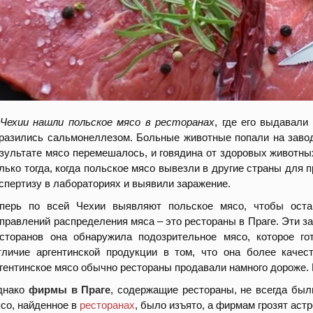
Чехии нашли польское мясо в ресторанах
, где его выдавали
разились сальмонеллезом. Больные животные попали на завод
зультате мясо перемешалось, и говядина от здоровых животны
лько тогда, когда польское мясо вывезли в другие страны для
спертизу в лабораториях и выявили заражение.
еперь по всей Чехии выявляют польское мясо, чтобы оста
правлений распределения мяса – это рестораны в Праге. Эти з
сторанов она обнаружила подозрительное мясо, которое го
личие аргентинской продукции в том, что она более качес
гентинское мясо обычно рестораны продавали намного дороже. 
днако
фирмы в Праге
, содержащие рестораны, не всегда бы
со, найденное в
ресторанах
, было изъято, а фирмам грозят ас