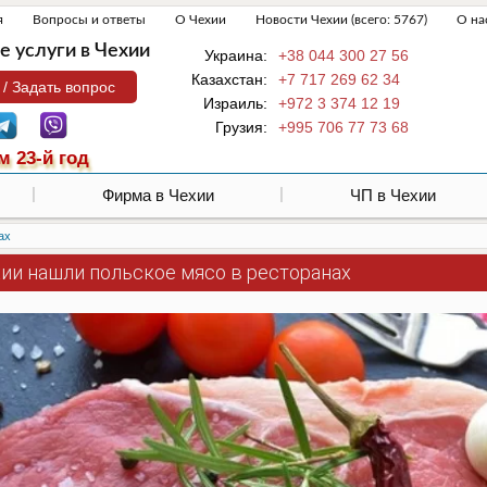
я
Вопросы и ответы
О Чехии
Новости Чехии (всего: 5767)
О на
 услуги в Чехии
Украина:
+38 044 300 27 56
Казахстан:
+7 717 269 62 34
 / Задать вопрос
Израиль:
+972 3 374 12 19
Грузия:
+995 706 77 73 68
м 23-й год
Фирма в Чехии
ЧП в Чехии
ах
хии нашли польское мясо в ресторанах