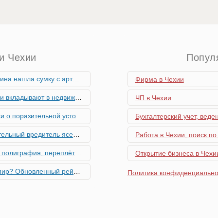
и Чехии
Попул
скими снарядами, остановив движение поездов
Фирма в Чехии
мость и почему меняются их предпочтения?
ЧП в Чехии
ьной устойчивости экономики Чехии
Бухгалтерский учет, веде
риближается к Чехии, необходима бдительность граждан
Работа в Чехии, поиск по
ровальные работы в Чехии - простая лицензия №14
Открытие бизнеса в Чехии
тинг глобальной мобильности 2026 года
Политика конфиденциально
их материалов в Чехии - простая лицензия №13
го товара в Чехии - простая лицензия №11