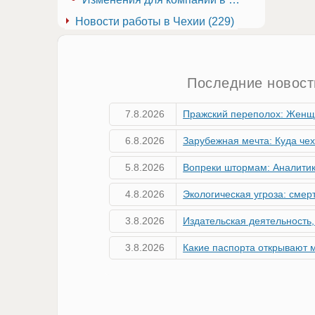
Новости работы в Чехии (229)
Последние новост
7.8.2026
Пражский переполох: Женщина нашла сумку с артиллерий
6.8.2026
Зарубежная мечта: Куда чехи вкладывают в недвижи
5.8.2026
Вопреки штормам: Аналитики о поразител
4.8.2026
Экологическая угроза: смертельный вредитель ясеней стремительно п
3.8.2026
Издательская деятельность, полиграфия, переплётные и копи
3.8.2026
Какие паспорта открывают мир? Обновленный рей
2.8.2026
Производство целлюлозы, бумаги, картона и товаров из эт
2.8.2026
Производство и ремонт обуви, кожевенного и шорно