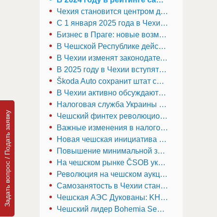
Чехия становится центром для IT-стартапов: рост инвестиций и новые перспективы
С 1 января 2025 года в Чехии вступают в силу новые правила, касающиеся договоров о выполнении работ (DPP)
Бизнес в Праге: новые возможности для инвесторов и предпринимателей в 2025 году
В Чешской Республике действуют новые правила для криптовалютных компаний
В Чехии изменят законодательство в 2025 году
В 2025 году в Чехии вступят в силу значительные изменения в налоговом законодательстве
Škoda Auto сохранит штат сотрудников, несмотря на кризис в автомобильной отрасли Чехии
В Чехии активно обсуждаются пути модернизации молочной отрасли
Налоговая служба Украины начинает новый этап контроля в Чехии: что ждет бизнес и граждан в 2025 году
Задать вопрос / Подать заявку
Чешский финтех революционизирует ресторанные платежи: успех Qerko и новые перспективы
Важные изменения в налоговом законодательстве Чехии с 2025 года
Новая чешская инициатива по поддержке стартапов изменит бизнес-среду
Повышение минимальной зарплаты в Чехии в 2025 году: расходы работодателя вырастут до 27 831 крон
На чешском рынке ČSOB укрепляет позиции: чистая прибыль и активы под управлением растут
Революция на чешском аукционном рынке: что принесет 2025 год?
Самозанятость в Чехии становится проще: запущен единый онлайн-центр управления
Чешская АЭС Дукованы: KHNP парирует обвинения EDF, но споры продолжаются
Чешский лидер Bohemia Sekt: 80 миллионов крон на экологичный и высокопроизводительный розлив