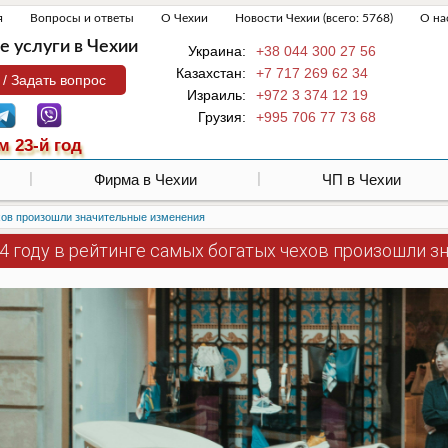
я
Вопросы и ответы
О Чехии
Новости Чехии (всего: 5768)
О на
 услуги в Чехии
Украина:
+38 044 300 27 56
Казахстан:
+7 717 269 62 34
 / Задать вопрос
Израиль:
+972 3 374 12 19
Грузия:
+995 706 77 73 68
м 23-й год
Фирма в Чехии
ЧП в Чехии
ехов произошли значительные изменения
24 году в рейтинге самых богатых чехов произошли 