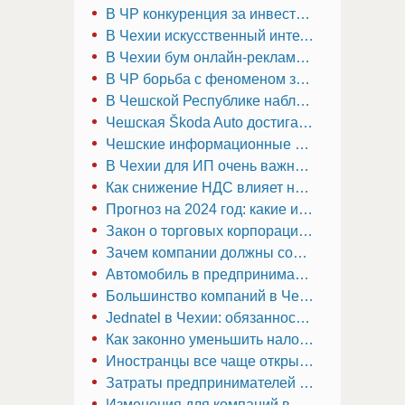
В ЧР конкуренция за инвестиции: приоритеты для новой государственной компании
В Чехии искусственный интеллект находит поддержку у бизнесменов
В Чехии бум онлайн-рекламы: исторический рост
В ЧР борьба с феноменом зомби-компаний: продажа или закрытие как решение
В Чешской Республике наблюдается растущая тенденция к инвестициям в акции
Чешская Škoda Auto достигает новых высот: рекорд продаж за всю историю
Чешские информационные агентства выделяют потенциальную угрозу для Raiffeisen Bank International (RBI) из-за его финансовых операций в России
В Чехии для ИП очень важно понимать требования к хранению финансовых документов
Как снижение НДС влияет на цены в Чехии
Прогноз на 2024 год: какие изменения налогов ожидать в Чехии?
Закон о торговых корпорациях по фирме в Чехии
Зачем компании должны сообщать данные о своих реальных собственниках?
Автомобиль в предпринимательской деятельности в Чехии
Большинство компаний в Чехии имеют виртуальный юридический адрес
Jednatel в Чехии: обязанности и требования в 2024 году
Как законно уменьшить налог в Чешской Республике?
Иностранцы все чаще открывают фирмы в Чехии
Затраты предпринимателей в Чешской Республике в новом году возрастут
Изменения для компаний в Чехии в 2023