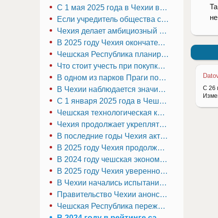
Та
С 1 мая 2025 года в Чехии вступают в силу изменения в налогообложении доходов сотрудников от акций, полученных в рамках программ участия в капитале компании
не
Если учредитель общества с ограниченной ответственностью (s.r.o.) в Чехии умер
Чехия делает амбициозный шаг в сторону устойчивых технологий: правительство официально объявило о запуске проекта «Зелёная IT-долина» в Южной Моравии
В 2025 году Чехия окончательно отказалась от импорта российской нефти
Чешская Республика планирует прекратить импорт российской нефти к июлю 2025 года
Что стоит учесть при покупке авто на фирму в Чехии?
Dato
В одном из парков Праги появилась необычная новинка
С 26 
В Чехии наблюдается значительный рост числа индивидуальных предпринимателей (ИП)
Изме
С 1 января 2025 года в Чешской Республике вступает в силу новый порог обязательной регистрации для уплаты налога на добавленную стоимость (НДС)
Чешская технологическая компания «TechNova» объявила о масштабном расширении своего бизнеса
Чехия продолжает укреплять свои позиции как один из самых перспективных бизнес-центров Европы
В последние годы Чехия активно развивает сектор возобновляемых источников энергии и устойчивых технологий
В 2025 году Чехия продолжает привлекать инвесторов и предпринимателей, укрепляя свою репутацию как один из самых перспективных бизнес-хабов Центральной Европы
В 2024 году чешская экономика продемонстрировала значительный рост в различных секторах
В 2025 году Чехия уверенно закрепляет за собой статус одного из ведущих европейских хабов для технологических стартапов
В Чехии начались испытания первого в мире полностью беспилотного трамвая, управляемого искусственным интеллектом
Правительство Чехии анонсировало упрощение процедуры регистрации бизнеса
Чешская Республика переживает бурный рост в сфере технологического предпринимательства и инноваций
В 2024 году в рейтинге самых богатых чехов произошли значительные изменения