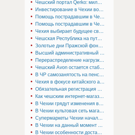
Чешский портал Qerko: миллион пользователей и курс на Европу с новой гастрокартой
Инвестирование в Чехии возможно для всех: старт с сотни крон
Помощь пострадавшим в Чехии: как работодатели и самозанятые могут избежать штрафов за неуплату социальных взносов
Помощь пострадавшим в Чехии: как работодатели и самозанятые могут избежать штрафов за неуплату социальных взносов
Чехия выбирает будущее своей энергетики
Чешская Республика на пути к зеленому будущему: как компании адаптируются к новым экологическим реалиям
Золотые дни Пражской фондовой биржи прошли
Высший административный суд Чехии вынес важное решение по налоговым вычетам в холдинговых структурах
Перераспределение нагрузки на органы социального страхования в Чехии
Чешский Avon остается стабильным, пока американский бренд терпит неудачу
В ЧР самозанятость на пенсии: выгодно ли с точки зрения налогообложения?
Чехия в фокусе китайского автогиганта: новые производственные мощности в Европе
Обязательная регистрация в ЧУСО: что нужно знать работодателям и работникам по ДВР
Как чешским интернет-магазинам избежать конфликтов с ČOI и недобросовестными клиентами
В Чехии грядут изменения в договорах подряда с августа 2024 года
В Чехии культовая сеть магазинов электроники «Окей» распродает активы
Супермаркеты Чехии начали судебный спор о правилах скидок
В Чехии на данный момент успешными оказываются только перспективные стартапы
В Чехии особенности доставки товаров заметно различаются между регионами и городами