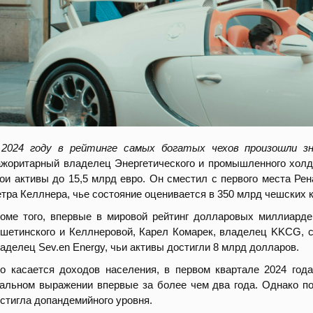
 2024 году в рейтинге самых богатых чехов произошли з
жоритарный владелец Энергетического и промышленного холди
ои активы до 15,5 млрд евро. Он сместил с первого места Ре
тра Келлнера, чье состояние оценивается в 350 млрд чешских к
оме того, впервые в мировой рейтинг долларовых миллиарде
шетинского и Келлнеровой, Карел Комарек, владелец KKCG, с
аделец Sev.en Energy, чьи активы достигли 8 млрд долларов.
о касается доходов населения, в первом квартале 2024 год
альном выражении впервые за более чем два года. Однако по
стигла допандемийного уровня.