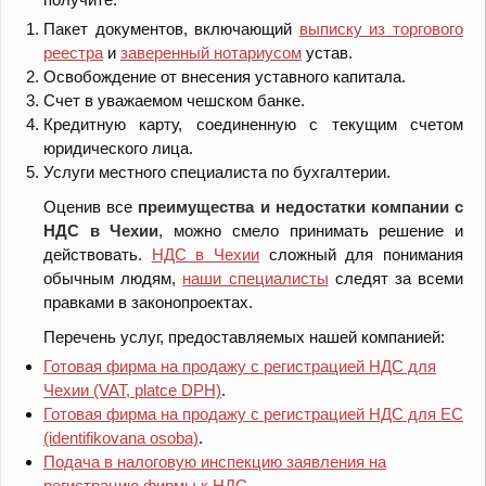
Пакет документов, включающий
выписку из торгового
реестра
и
заверенный нотариусом
устав.
Освобождение от внесения уставного капитала.
Счет в уважаемом чешском банке.
Кредитную карту, соединенную с текущим счетом
юридического лица.
Услуги местного специалиста по бухгалтерии.
Оценив
все
преимущества и недостатки компании с
НДС в Чехии
, можно смело принимать решение и
действовать.
НДС в Чехии
сложный для понимания
обычным людям,
наши специалисты
следят за всеми
правками в законопроектах.
Перечень услуг, предоставляемых нашей компанией:
Готовая фирма на продажу с регистрацией НДС для
Чехии (VAT, platce DPH)
.
Готовая фирма на продажу с регистрацией НДС для ЕС
(identifikovana osoba)
.
Подача в налоговую инспекцию заявления на
регистрацию фирмы к НДС
.