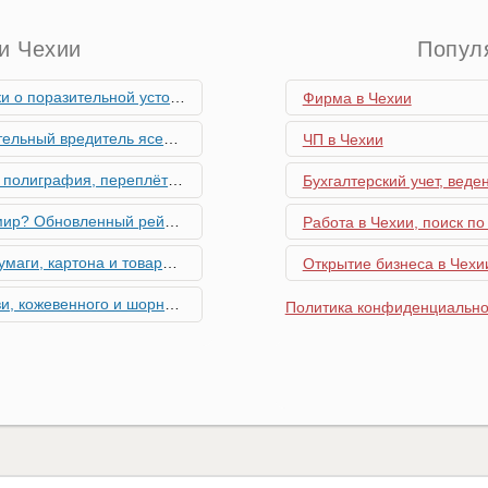
и Чехии
Попул
ьной устойчивости экономики Чехии
Фирма в Чехии
риближается к Чехии, необходима бдительность граждан
ЧП в Чехии
ровальные работы в Чехии - простая лицензия №14
Бухгалтерский учет, веде
тинг глобальной мобильности 2026 года
Работа в Чехии, поиск по
их материалов в Чехии - простая лицензия №13
Открытие бизнеса в Чехии
го товара в Чехии - простая лицензия №11
Политика конфиденциально
ку Семей с Детьми через Пособия по Уходу
азделение готово противостоять терактам и угонам
добралась и до вашего двора