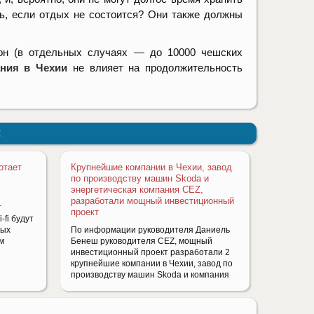
ть, если отдых не состоится? Они также должны
рон (в отдельных случаях — до 10000 чешских
ания в Чехии
не влияет на продолжительность
:
отает
Крупнейшие компании в Чехии, завод
по производству машин Skoda и
энергетическая компания CEZ,
разработали мощный инвестиционный
т
проект
-fi будут
ных
По информации руководителя Даниель
м
Бенеш руководителя CEZ, мощный
инвестиционный проект разработали 2
крупнейшие компании в Чехии, завод по
производству машин Skoda и компания