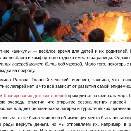
тние каникулы — весёлое время для детей и их родителей. 
лях весёлого и комфортного отдыха вместо заграницы. Однако 
тних лагерей может быть под угрозой
. Мало того, некоторые
ездки на природу.
мила Ражова, Главный чешский гигиенист, заявила, что точ
тних лагерей нет, и что всё зависит от развития самой эпидеми
ик
бронирования детских лагерей
приходится на февраль-март. 
ою очередь, отметил, что открытие сезона летних лагерей —
ослав владеет онлайн-базой лагерей и туристических организац
ровым также было заявлено об имеющих место быть попытках 
 рады вернуть деньги, но мы отправляем их, например, в 
ключены с января. И у лагерей также есть некоторые расходы,