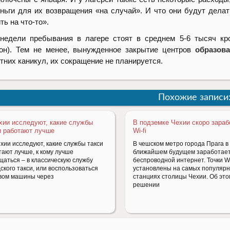
ньги для их возвращения «на случай». И что они будут дела
ть на что-то».
недели пребывания в лагере стоят в среднем 5-6 тысяч к
он).
Тем не менее, вынужденное закрытие центров
образов
тних каникул, их сокращение не планируется.
Похожие записи
хии исследуют, какие службы
В подземке Чехии скоро зараб
и работают лучше
Wi-fi
хии исследуют, какие службы такси
В чешском метро города Прага в
тают лучше, к кому лучше
ближайшем будущем заработае
щаться – в классическую службу
беспроводной интернет. Точки Wi
ского такси, или воспользоваться
установлены на самых популяр
вом машины через
станциях столицы Чехии. Об это
решении