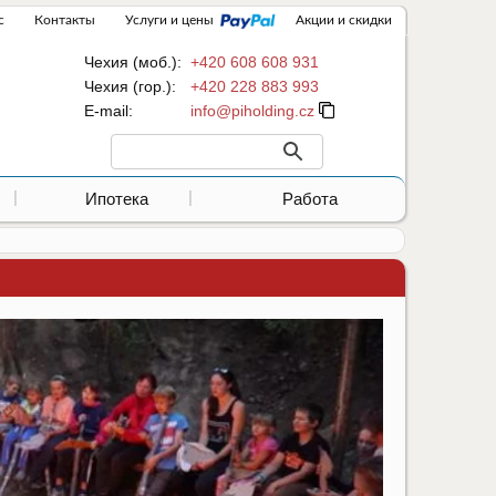
с
Контакты
Услуги и цены
Акции и скидки
Чехия (моб.):
+420 608 608 931
Чехия (гор.):
+420 228 883 993
Е-mail:
Ипотека
Работа