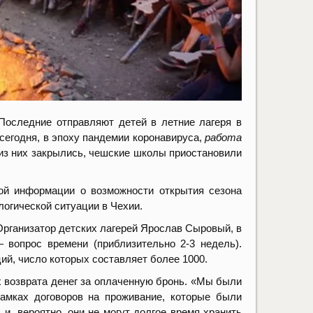
Последние отправляют детей в летние лагеря в
сегодня, в эпоху пандемии коронавируса,
работа
 из них закрылись, чешские школы приостановили
ной информации о возможности открытия сезона
ологической ситуации в Чехии.
Организатор детских лагерей Ярослав Сыровый, в
 вопрос времени (приблизительно 2-3 недель).
ий, число которых составляет более 1000.
возврата денег за оплаченную бронь. «Мы были
рамках договоров на проживание, которые были
 и, вероятно, они не могут долгое время хранить