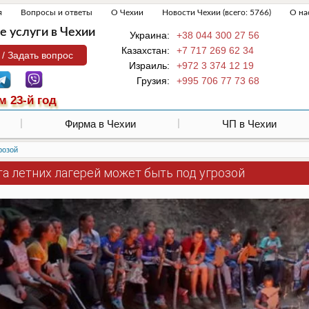
я
Вопросы и ответы
О Чехии
Новости Чехии (всего: 5766)
О на
 услуги в Чехии
Украина:
+38 044 300 27 56
Казахстан:
+7 717 269 62 34
 / Задать вопрос
Израиль:
+972 3 374 12 19
Грузия:
+995 706 77 73 68
м 23-й год
Фирма в Чехии
ЧП в Чехии
розой
а летних лагерей может быть под угрозой