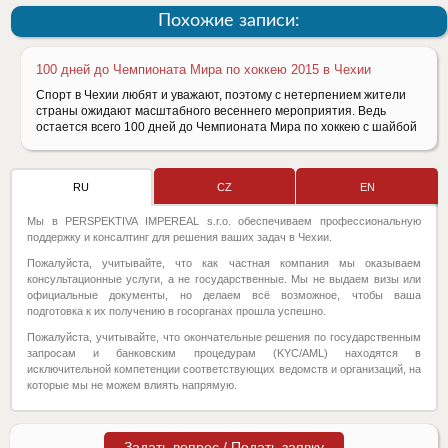
Похожие записи:
100 дней до Чемпионата Мира по хоккею 2015 в Чехии
Спорт в Чехии любят и уважают, поэтому с нетерпением жители
страны ожидают масштабного весеннего мероприятия. Ведь
остается всего 100 дней до Чемпионата Мира по хоккею с шайбой
RU
CZ
EN
Мы в PERSPEKTIVA IMPEREAL s.r.o. обеспечиваем профессиональную
поддержку и консалтинг для решения ваших задач в Чехии.
Пожалуйста, учитывайте, что как частная компания мы оказываем
консультационные услуги, а не государственные. Мы не выдаем визы или
официальные документы, но делаем всё возможное, чтобы ваша
подготовка к их получению в госорганах прошла успешно.
Пожалуйста, учитывайте, что окончательные решения по государственным
запросам и банковским процедурам (KYC/AML) находятся в
исключительной компетенции соответствующих ведомств и организаций, на
которые мы не можем влиять напрямую.
Задать вопрос / Подать заявку