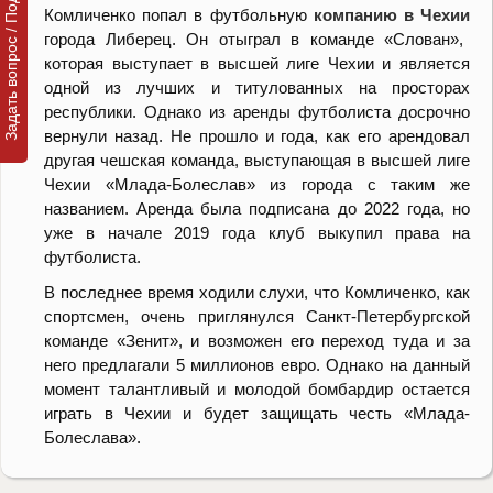
Задать вопрос / Подать заявку
Комличенко попал в футбольную
компанию в Чехии
города Либерец. Он отыграл в команде «Слован»,
которая выступает в высшей лиге Чехии и является
одной из лучших и титулованных на просторах
республики. Однако из аренды футболиста досрочно
вернули назад. Не прошло и года, как его арендовал
другая чешская команда, выступающая в высшей лиге
Чехии «Млада-Болеслав» из города с таким же
названием. Аренда была подписана до 2022 года, но
уже в начале 2019 года клуб выкупил права на
футболиста.
В последнее время ходили слухи, что Комличенко, как
спортсмен, очень приглянулся Санкт-Петербургской
команде «Зенит», и возможен его переход туда и за
него предлагали 5 миллионов евро. Однако на данный
момент талантливый и молодой бомбардир остается
играть в Чехии и будет защищать честь «Млада-
Болеслава».