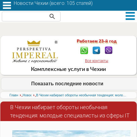
Новости Чехии (
всего: 105 статей
)
Работаем 23-й год
Все контакты
Комплексные услуги в Чехии
Показать последние новости
›
›
Главная
Новости
В Чехии набирает обороты необычная тенденция: молодые специалисты из сферы IT
В Чехии набирает обороты необычная
тенденция: молодые специалисты из сферы IT