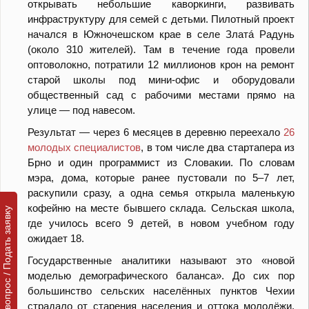
открывать небольшие каворкинги, развивать
инфраструктуру для семей с детьми. Пилотный проект
начался в Южночешском крае в селе Златá Радунь
(около 310 жителей). Там в течение года провели
оптоволокно, потратили 12 миллионов крон на ремонт
старой школы под мини-офис и оборудовали
общественный сад с рабочими местами прямо на
улице — под навесом.
Результат — через 6 месяцев в деревню переехало
26
молодых специалистов
, в том числе два стартапера из
Брно и один программист из Словакии. По словам
мэра, дома, которые ранее пустовали по 5–7 лет,
раскупили сразу, а одна семья открыла маленькую
кофейню на месте бывшего склада. Сельская школа,
Задать вопрос / Подать заявку
где училось всего 9 детей, в новом учебном году
ожидает 18.
Государственные аналитики называют это «новой
моделью демографического баланса». До сих пор
большинство сельских населённых пунктов Чехии
страдало от старения населения и оттока молодёжи.