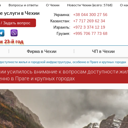
я
Вопросы и ответы
О Чехии
Новости Чехии (всего: 5768)
О на
 услуги в Чехии
Украина:
+38 044 300 27 56
Казахстан:
+7 717 269 62 34
 / Задать вопрос
Израиль:
+972 3 374 12 19
Грузия:
+995 706 77 73 68
м 23-й год
Фирма в Чехии
ЧП в Чехии
доступности жилья и городской инфраструктуры, особенно в Праге и крупных городах
хии усилилось внимание к вопросам доступности жил
нно в Праге и крупных городах