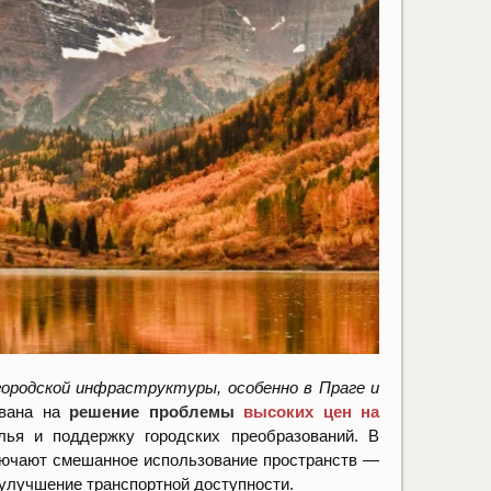
городской инфраструктуры, особенно в Праге и
ована на
решение проблемы
высоких цен на
лья и поддержку городских преобразований. В
ключают смешанное использование пространств —
 улучшение транспортной доступности.