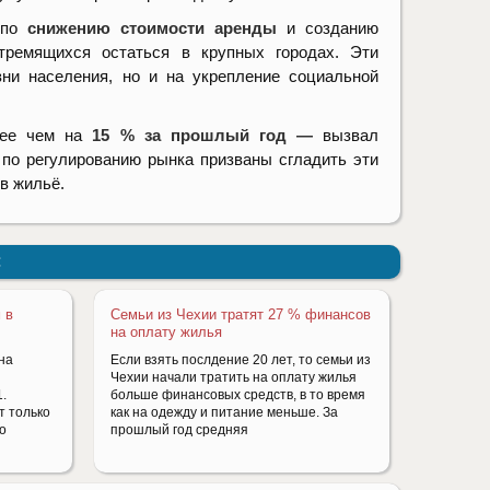
 по
снижению стоимости аренды
и созданию
ремящихся остаться в крупных городах. Эти
ни населения, но и на укрепление социальной
лее чем на
15 % за прошлый год —
вызвал
по регулированию рынка призваны сгладить эти
в жильё.
:
 в
Семьи из Чехии тратят 27 % финансов
на оплату жилья
на
Если взять послдение 20 лет, то семьи из
Чехии начали тратить на оплату жилья
.
больше финансовых средств, в то время
т только
как на одежду и питание меньше. За
о
прошлый год средняя