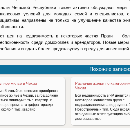
ласти Чешской Республики также активно обсуждают меры
инансовых условий для молодых семей и специалистов, ст
ициативы направлены не только на улучшение качества жиз
абильности.
ост цен на недвижимость в некоторых частях Праги — бо
еспокоенность среди домохозяев и арендаторов. Новые меры 
лебания и создать более предсказуемую среду для инвестиций 
Похожие записи
упное жилье в Чехии
Различие жилья по категориям
Чехии
ы обычный человек мог приобрести
пное жилье в Чехии, за год должно
Вся недвижимость в ЧР делится 
ться минимум 5 тыс. квартир. В
некоторое количество групп с
оящее время эта цифра гораздо
подразделением на подгруппы. 1
 около 4 тыс. квартир
Новостроечный тип. Сюда входя
что сданные в эксплуатацию либ
достраиваемые