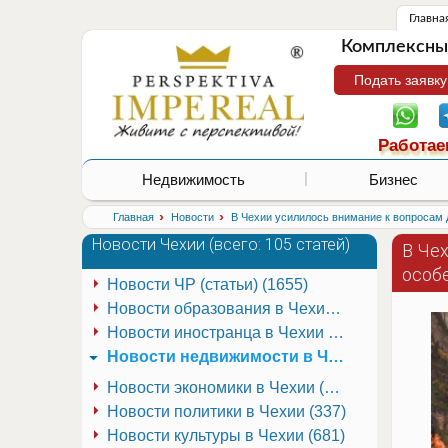
Главна
Комплексные
Подать заявку
Работае
Недвижимость
Бизнес
›
›
Главная
Новости
В Чехии усилилось внимание к вопросам 
Новости Чехии (
всего: 105 статей
)
В Че
особе
Новости ЧР (статьи) (1655)
Новости образования в Чехии (251)
Новости иностранца в Чехии (223)
Новости недвижимости в Чехии (337)
Новости экономики в Чехии (941)
Новости политики в Чехии (337)
Новости культуры в Чехии (681)