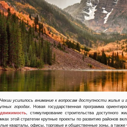
Чехии усилилось внимание к вопросам доступности жилья и 
упных городах
. Новая государственная программа ориентир
едвижимость
, стимулирование строительства доступного жи
мках этой стратегии крупные проекты по развитию районов в
лые кварталы, офисы, торговые и общественные зоны, а также