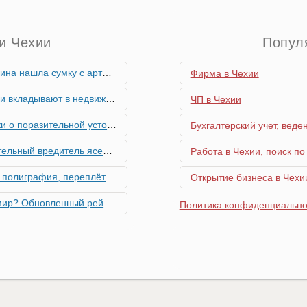
и Чехии
Попул
скими снарядами, остановив движение поездов
Фирма в Чехии
мость и почему меняются их предпочтения?
ЧП в Чехии
ьной устойчивости экономики Чехии
Бухгалтерский учет, веде
риближается к Чехии, необходима бдительность граждан
Работа в Чехии, поиск по
ровальные работы в Чехии - простая лицензия №14
Открытие бизнеса в Чехии
тинг глобальной мобильности 2026 года
Политика конфиденциально
их материалов в Чехии - простая лицензия №13
го товара в Чехии - простая лицензия №11
ку Семей с Детьми через Пособия по Уходу