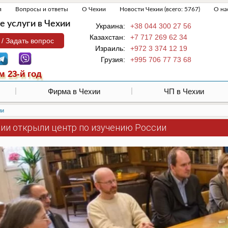
я
Вопросы и ответы
О Чехии
Новости Чехии (всего: 5767)
О на
 услуги в Чехии
Украина:
+38 044 300 27 56
Казахстан:
+7 717 269 62 34
 / Задать вопрос
Израиль:
+972 3 374 12 19
Грузия:
+995 706 77 73 68
м 23-й год
Фирма в Чехии
ЧП в Чехии
ии
хии открыли центр по изучению России