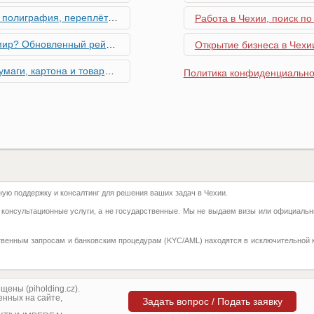
ровальные работы в Чехии - простая лицензия №14
Работа в Чехии, поиск по
тинг глобальной мобильности 2026 года
Открытие бизнеса в Чехии
их материалов в Чехии - простая лицензия №13
Политика конфиденциально
го товара в Чехии - простая лицензия №11
ку Семей с Детьми через Пособия по Уходу
азделение готово противостоять терактам и угонам
ю поддержку и консалтинг для решения ваших задач в Чехии.
добралась и до вашего двора
 консультационные услуги, а не государственные. Мы не выдаем визы или официальн
 на фуникулере
твенным запросам и банковским процедурам (KYC/AML) находятся в исключительной 
притягивают миллионы туристов?
ка с крупной суммой денег нашла своего владельца
ены (piholding.cz).
нных на сайте,
Задать вопрос / Подать заявку
угрожают диким животным – как помочь?