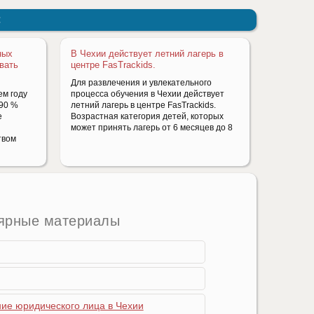
:
ных
В Чехии действует летний лагерь в
вать
центре FasTrackids.
Для развлечения и увлекательного
ем году
процесса обучения в Чехии действует
 90 %
летний лагерь в центре FasTrackids.
е
Возрастная категория детей, которых
может принять лагерь от 6 месяцев до 8
твом
ярные материалы
ние юридического лица в Чехии