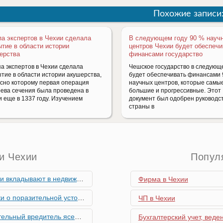
Похожие записи
па экспертов в Чехии сделала
В следующем году 90 % науч
ытие в области истории
центров Чехии будет обеспечи
ерства
финансами государство
па экспертов в Чехии сделала
Чешское государство в следующ
ытие в области истории акушерства,
будет обеспечивать финансами
асно которому первая операция
научных центров, которые самы
рева сечения была проведена в
большие и прогрессивные. Этот
и еще в 1337 году. Изучением
документ был одобрен руководс
страны в
и Чехии
Попул
мость и почему меняются их предпочтения?
Фирма в Чехии
ьной устойчивости экономики Чехии
ЧП в Чехии
риближается к Чехии, необходима бдительность граждан
Бухгалтерский учет, веде