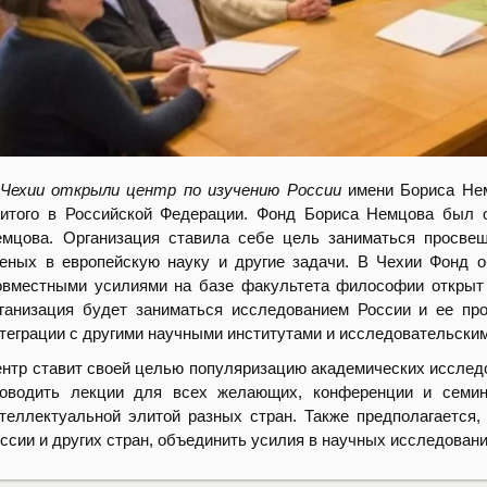
Чехии открыли центр по изучению России
имени Бориса Нем
итого в Российской Федерации. Фонд Бориса Немцова был о
мцова. Организация ставила себе цель заниматься просвещ
еных в европейскую науку и другие задачи. В Чехии Фонд 
вместными усилиями на базе факультета философии открыт А
ганизация будет заниматься исследованием России и ее пр
теграции с другими научными институтами и исследовательски
нтр ставит своей целью популяризацию академических исследо
роводить лекции для всех желающих, конференции и семин
теллектуальной элитой разных стран. Также предполагается,
ссии и других стран, объединить усилия в научных исследован