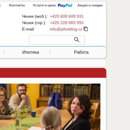
с
Контакты
Услуги и цены
Акции и скидки
Чехия (моб.):
+420 608 608 931
Чехия (гор.):
+420 228 883 993
Е-mail:
Ипотека
Работа