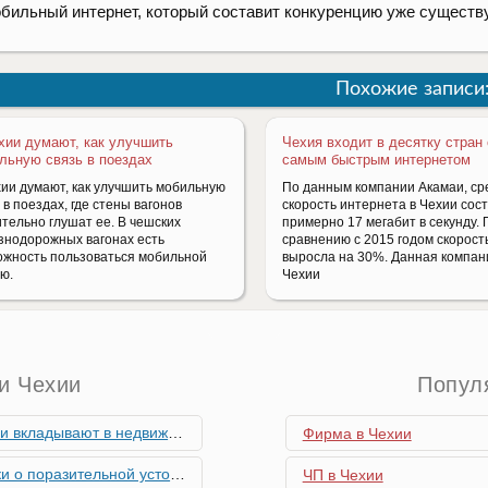
бильный интернет, который составит конкуренцию уже сущест
Похожие записи
хии думают, как улучшить
Чехия входит в десятку стран 
льную связь в поездах
самым быстрым интернетом
хии думают, как улучшить мобильную
По данным компании Акамаи, ср
 в поездах, где стены вагонов
скорость интернета в Чехии сос
ительно глушат ее. В чешских
примерно 17 мегабит в секунду. 
знодорожных вагонах есть
сравнению с 2015 годом скорост
ожность пользоваться мобильной
выросла на 30%. Данная компан
ью.
Чехии
и Чехии
Попул
мость и почему меняются их предпочтения?
Фирма в Чехии
ьной устойчивости экономики Чехии
ЧП в Чехии