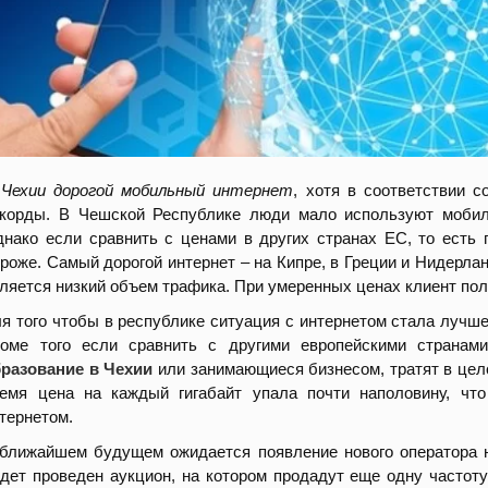
 Чехии дорогой мобильный интернет
, хотя в соответствии 
корды. В Чешской Республике люди мало используют мобиль
нако если сравнить с ценами в других странах ЕС, то есть 
роже. Самый дорогой интернет – на Кипре, в Греции и Нидерла
ляется низкий объем трафика. При умеренных ценах клиент по
я того чтобы в республике ситуация с интернетом стала лучше
роме того если сравнить с другими европейскими странам
разование в Чехии
или занимающиеся бизнесом, тратят в цело
емя цена на каждый гигабайт упала почти наполовину, чт
тернетом.
ближайшем будущем ожидается появление нового оператора на
дет проведен аукцион, на котором продадут еще одну частот