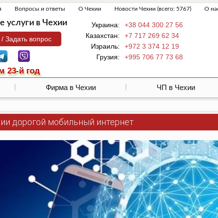
я
Вопросы и ответы
О Чехии
Новости Чехии (всего: 5767)
О на
 услуги в Чехии
Украина:
+38 044 300 27 56
Казахстан:
+7 717 269 62 34
 / Задать вопрос
Израиль:
+972 3 374 12 19
Грузия:
+995 706 77 73 68
м 23-й год
Фирма в Чехии
ЧП в Чехии
хии дорогой мобильный интернет