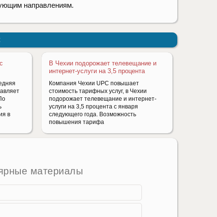
вующим направлениям.
:
с
В Чехии подорожает телевещание и
интернет-услуги на 3,5 процента
едняя
Компания Чехии UPC повышает
тавляет
стоимость тарифных услуг, в Чехии
По
подорожает телевещание и интернет-
ь
услуги на 3,5 процента с января
ия в
следующего года. Возможность
повышения тарифа
ярные материалы