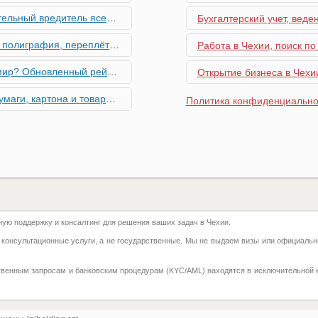
риближается к Чехии, необходима бдительность граждан
Бухгалтерский учет, веде
ровальные работы в Чехии - простая лицензия №14
Работа в Чехии, поиск по
тинг глобальной мобильности 2026 года
Открытие бизнеса в Чехии
их материалов в Чехии - простая лицензия №13
Политика конфиденциально
го товара в Чехии - простая лицензия №11
ку Семей с Детьми через Пособия по Уходу
азделение готово противостоять терактам и угонам
ю поддержку и консалтинг для решения ваших задач в Чехии.
добралась и до вашего двора
 консультационные услуги, а не государственные. Мы не выдаем визы или официальн
 на фуникулере
твенным запросам и банковским процедурам (KYC/AML) находятся в исключительной 
притягивают миллионы туристов?
ка с крупной суммой денег нашла своего владельца