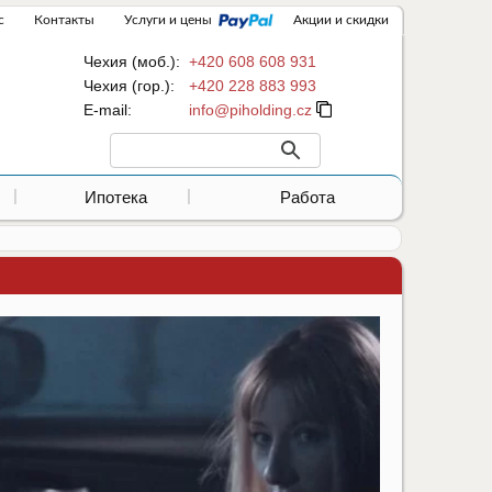
с
Контакты
Услуги и цены
Акции и скидки
Чехия (моб.):
+420 608 608 931
Чехия (гор.):
+420 228 883 993
Е-mail:
Ипотека
Работа