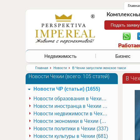
Главна
Комплексные
Подать заявку
Работае
Недвижимость
Бизнес
›
›
Главная
Новости
В Чехии запустили женское такси
Новости Чехии (
всего: 105 статей
)
В Че
Новости ЧР (статьи) (1655)
Новости образования в Чехии (251)
Новости иностранца в Чехии (223)
Новости недвижимости в Чехии (337)
Новости экономики в Чехии (941)
Новости политики в Чехии (337)
Новости культуры в Чехии (681)