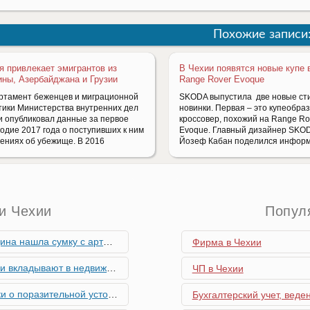
Похожие записи
я привлекает эмигрантов из
В Чехии появятся новые купе 
ины, Азербайджана и Грузии
Range Rover Evoque
ртамент беженцев и миграционной
SKODA выпустила две новые ст
тики Министерства внутренних дел
новинки. Первая – это купеобра
и опубликовал данные за первое
кроссовер, похожий на Range Ro
годие 2017 года о поступивших к ним
Evoque. Главный дизайнер SKO
ениях об убежище. В 2016
Йозеф Кабан поделился информ
и Чехии
Попул
скими снарядами, остановив движение поездов
Фирма в Чехии
мость и почему меняются их предпочтения?
ЧП в Чехии
ьной устойчивости экономики Чехии
Бухгалтерский учет, веде