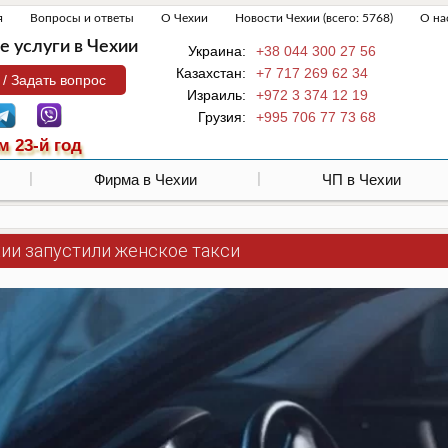
я
Вопросы и ответы
О Чехии
Новости Чехии (всего: 5768)
О на
 услуги в Чехии
Украина:
+38 044 300 27 56
Казахстан:
+7 717 269 62 34
 / Задать вопрос
Израиль:
+972 3 374 12 19
Грузия:
+995 706 77 73 68
м 23-й год
Фирма в Чехии
ЧП в Чехии
хии запустили женское такси