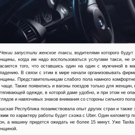
Чехии запустили женское такси,
водителями которого будут 
нщины, когда им надо воспользоваться услугами такси, не 
асаются того, что оставшись один на один с мужчиной в ма
падению. В связи с этим в мире начали организовывать фирм
нщины. Представительницам слабого пола намного комфортн
 чаще. Также появились и вагоны поездов только для женщин, 
тягивающей одежде, в которой даме удобно, и при этом не оп
глядов и навязчивых знаков внимания со стороны сильного пола
шская Республика позаимствовала опыт других стран и также 
ехии
по характеру работы будет схожа с Uber. Один километр п
он, а машину придется ожидать не более 15 минут. Уже Taxit
нщиной.