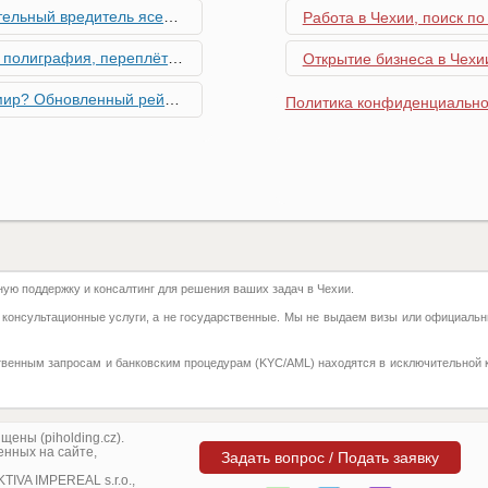
риближается к Чехии, необходима бдительность граждан
Работа в Чехии, поиск по
ровальные работы в Чехии - простая лицензия №14
Открытие бизнеса в Чехии
тинг глобальной мобильности 2026 года
Политика конфиденциально
их материалов в Чехии - простая лицензия №13
го товара в Чехии - простая лицензия №11
ку Семей с Детьми через Пособия по Уходу
ю поддержку и консалтинг для решения ваших задач в Чехии.
азделение готово противостоять терактам и угонам
 консультационные услуги, а не государственные. Мы не выдаем визы или официальн
добралась и до вашего двора
твенным запросам и банковским процедурам (KYC/AML) находятся в исключительной 
 на фуникулере
притягивают миллионы туристов?
ены (piholding.cz).
нных на сайте,
Задать вопрос / Подать заявку
ка с крупной суммой денег нашла своего владельца
IVA IMPEREAL s.r.o.,