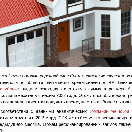
нки Чехии оформили рекордный объем ипотечных заявок в ию
ктивности в области жилищного кредитования в ЧР. Банко
спублике
выдали рекордную ипотечную сумму в размере бо
сокий показатель с весны 2022 года. Этому способствовало р
о позволило клиентам получить преимущества от более выгодн
 соответствии с данными аналитических
компаний Чешской 
стигли отметки в 20,2 млрд. CZK и это без учета рефинансиро
едыдущего месяца. Объем рефинансированных займов также 
ZK.