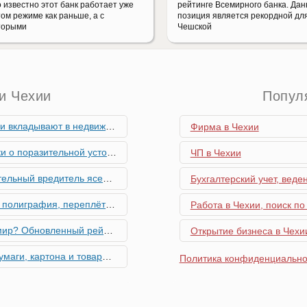
 известно этот банк работает уже
рейтинге Всемирного банка. Да
том режиме как раньше, а с
позиция является рекордной дл
торыми
Чешской
и Чехии
Попул
мость и почему меняются их предпочтения?
Фирма в Чехии
ьной устойчивости экономики Чехии
ЧП в Чехии
риближается к Чехии, необходима бдительность граждан
Бухгалтерский учет, веде
ровальные работы в Чехии - простая лицензия №14
Работа в Чехии, поиск по
тинг глобальной мобильности 2026 года
Открытие бизнеса в Чехии
их материалов в Чехии - простая лицензия №13
Политика конфиденциально
го товара в Чехии - простая лицензия №11