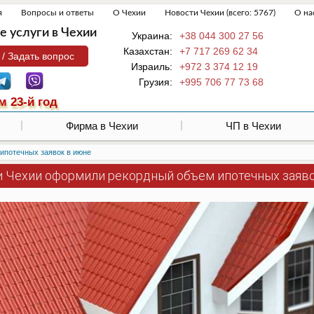
я
Вопросы и ответы
О Чехии
Новости Чехии (всего: 5767)
О на
 услуги в Чехии
Украина:
+38 044 300 27 56
Казахстан:
+7 717 269 62 34
 / Задать вопрос
Израиль:
+972 3 374 12 19
Грузия:
+995 706 77 73 68
м 23-й год
Фирма в Чехии
ЧП в Чехии
ипотечных заявок в июне
и Чехии оформили рекордный объем ипотечных заяв