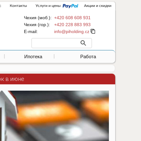
с
Контакты
Услуги и цены
Акции и скидки
Чехия (моб.):
+420 608 608 931
Чехия (гор.):
+420 228 883 993
Е-mail:
Ипотека
Работа
ок в июне