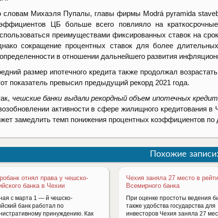
 словам Михаэля Пупалы, главы фирмы Modrá pyramida stavebn
оэффициентов ЦБ больше всего повлияло на краткосрочные
спользоваться преимуществами фиксированных ставок на срок 
нако сокращение процентных ставок для более длительных
определенности в отношении дальнейшего развития инфляцион
едний размер ипотечного кредита также продолжал возрастать,
от показатель превысил предыдущий рекорд 2021 года.
ак,
чешские банки выдали рекордный объем ипотечных кредит
возобновлении активности в сфере жилищного кредитования в
жет замедлить темп понижения процентных коэффициентов по 
Похожие записи
робанк отнял права у чешско-
Чехия заняла 27 место в рейт
ийского банка в Чехии
Всемирного банка
ная с марта 1 — й чешско-
При оценке простоты ведения би
ийский банк работал по
также удобства государства для
нистративному принуждению. Как
инвесторов Чехия заняла 27 мес