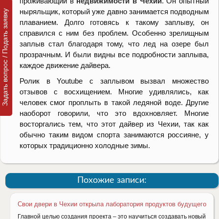
проживающий в
недвижимости в Чехии
. Он опытный
ныряльщик, который уже давно занимается подводным
Задать вопрос / Подать заявку
плаванием. Долго готовясь к такому заплыву, он
справился с ним без проблем. Особенно зрелищным
заплыв стал благодаря тому, что лед на озере был
прозрачным. И были видны все подробности заплыва,
каждое движение дайвера.
Ролик в Youtube с заплывом вызвал множество
отзывов с восхищением. Многие удивлялись, как
человек смог проплыть в такой ледяной воде. Другие
наоборот говорили, что это вдохновляет. Многие
восторгались тем, что этот дайвер из Чехии, так как
обычно таким видом спорта занимаются россияне, у
которых традиционно холодные зимы.
Похожие записи:
Свои двери в Чехии открыла лаборатория продуктов будущего
Главной целью создания проекта – это научиться создавать новый