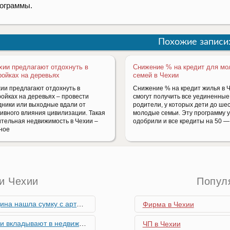
ограммы.
Похожие записи
хии предлагают отдохнуть в
Снижение % на кредит для м
ройках на деревьях
семей в Чехии
хии предлагают отдохнуть в
Снижение % на кредит жилья в 
ройках на деревьях – провести
смогут получить все уединенные
дники или выходные вдали от
родители, у которых дети до шес
тивного влияния цивилизации. Такая
молодые семьи. Эту программу 
ительная недвижимость в Чехии –
одобрили и все кредиты на 50 —
ное
и Чехии
Попул
скими снарядами, остановив движение поездов
Фирма в Чехии
мость и почему меняются их предпочтения?
ЧП в Чехии