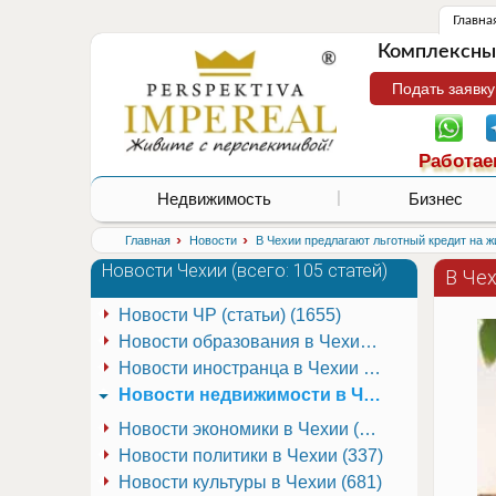
Главна
Комплексные
Подать заявку
Работае
Недвижимость
Бизнес
›
›
Главная
Новости
В Чехии предлагают льготный кредит на 
Новости Чехии (
всего: 105 статей
)
В Че
Новости ЧР (статьи) (1655)
Новости образования в Чехии (251)
Новости иностранца в Чехии (223)
Новости недвижимости в Чехии (337)
Новости экономики в Чехии (941)
Новости политики в Чехии (337)
Новости культуры в Чехии (681)