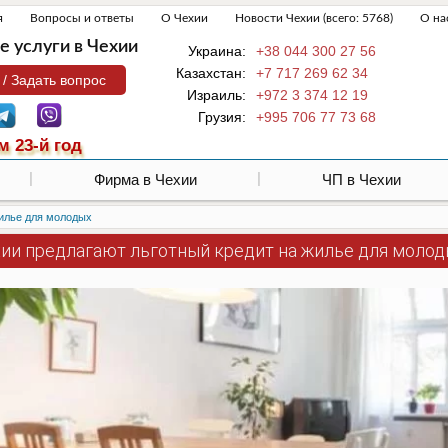
я
Вопросы и ответы
О Чехии
Новости Чехии (всего: 5768)
О на
 услуги в Чехии
Украина:
+38 044 300 27 56
Казахстан:
+7 717 269 62 34
 / Задать вопрос
Израиль:
+972 3 374 12 19
Грузия:
+995 706 77 73 68
м 23-й год
Фирма в Чехии
ЧП в Чехии
жилье для молодых
хии предлагают льготный кредит на жилье для моло