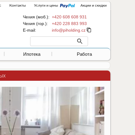
с
Контакты
Услуги и цены
Акции и скидки
Чехия (моб.):
+420 608 608 931
Чехия (гор.):
+420 228 883 993
Е-mail:
Ипотека
Работа
дых