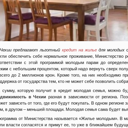
 Чехии предлагают льготный
кредит на жилье
для молодых
с
гли обеспечить себе нормальное проживание, Министерство ре
ответствии с этой программой молодым парам до определе
ехии
с небольшим процентом, который надо вернуть сверх полу
всего до 2 миллионов крон. Кроме того, на них необходимо пр
ддержка от государства тем, кто не может себе позволить собра
 сумму, которую получит в кредит молодая семья, можно бу
едвижимость в Чехии
разная в зависимости от региона. По
жет зависеть от того, где его будут покупать. В одном регионе
м, в другом – меньшей площади. Молодая семья сама будет выб
ограмма от Министерства называется «Жилье молодым». В мар
ли власти согласятся и примут ее, то уже в ближайшем буду