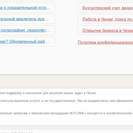
ьной устойчивости экономики Чехии
Бухгалтерский учет, веде
риближается к Чехии, необходима бдительность граждан
Работа в Чехии, поиск по
ровальные работы в Чехии - простая лицензия №14
Открытие бизнеса в Чехии
тинг глобальной мобильности 2026 года
Политика конфиденциально
их материалов в Чехии - простая лицензия №13
го товара в Чехии - простая лицензия №11
ку Семей с Детьми через Пособия по Уходу
ю поддержку и консалтинг для решения ваших задач в Чехии.
азделение готово противостоять терактам и угонам
 консультационные услуги, а не государственные. Мы не выдаем визы или официальн
добралась и до вашего двора
твенным запросам и банковским процедурам (KYC/AML) находятся в исключительной 
 на фуникулере
притягивают миллионы туристов?