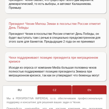
президент Чехии сказал, что существует всего два варианта:
демократический, то есть выборы, и автомат Калашникова.
Премьер
Президент Чехии Милош Земан в посольстве России отметит
День Победы
Президент Чехии в посольстве России отметит День Победы, он
будет выступать там с речью в специально предусмотренном для
этого зале для банкетов. Предыдущие 2 года он не принимал
Чехи поддерживают позицию президента при миграционном
кризисе
Исходя из опроса от компании Media большая половина чехов
полностью поддерживает позицию президента Земана при
миграционном кризисе, так как он утверждает что беженцы могут
RU
CZ
EN
Мы в PERSPEKTIVA IMPEREAL s.r.o. обеспечиваем профессиональную
поддержку и консалтинг для решения ваших задач в Чехии.
Пожалуйста, учитывайте, что как частная компания мы оказываем