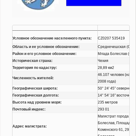
________________________________________
__________________
Условное обозначение населенного пункта:
CZ0207 535419
Область и ее условное обозначение:
Среднечешская (CZ0
Район и его условное обозначение:
Mлада Болеслав (CZ0
Историческая страна:
Чехия
Территория по кадастру:
28,89 км2
46.107 человек (на 29
Численность жителей:
2008 года)
Географическая широта:
50° 24′ 45″ северной
Географическая долгота:
14° 54′ 16″ восточной
Высота над уровнем моря:
235 метров
Почтовый индекс:
293 01
Maгистрат города Mл
Болеслав, Площадь
Адрес магистрата:
Koменского 61, 293 4