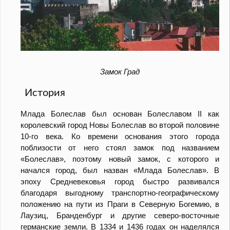
Замок Град
История
Mлада Болеслав был основан Болеславом II как
королевский город Новы Болеслав во второй половине
10-го века. Ко времени основания этого города
поблизости от него стоял замок под названием
«Болеслав», поэтому новый замок, с которого и
начался город, был назван «Млада Болеслав». В
эпоху Средневековья город быстро развивался
благодаря выгодному транспортно-географическому
положению на пути из Праги в Северную Богемию, в
Лаузиц, Бранденбург и другие северо-восточные
германские земли. В 1334 и 1436 годах он наделялся