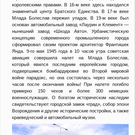
королевскими правами. В 16-м веке здесь находился
знаменитый центр Братского Единства. В 17-м веке
Млада Болеслав пережил упадок. В 19-м веке был
основан автомобильный завод «Лаурин и Клемент» —
нынешний завод «Шкода Авто». Урбанистическую
концепцию современного промышленного города
сформировал своим проектом архитектор Франтишек
Янда. 9-го мая 1945 года в 10 часов утра советская
авиация совершила налет на Млада Болеслав,
который явился последним европейским городом,
подвергшимся бомбардировке во Второй мировой
войне парадокс, но она состоялась через несколько
часов после окончания войны! При налете погибло
примерно 150 чехов и более 300 немецких
военнослужащих. О богатом историческом наследии
свидетельствуют городской замок «град», собор эпохи
Возрождения и другие исторические постройки, а также
краеведческий и автомобильный музеи.