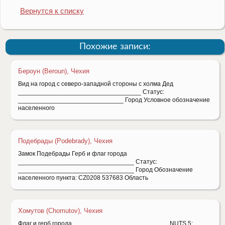
Вернутся к списку
Похожие записи:
Бероун (Beroun), Чехия
Вид на город с северо-западной стороны с холма Дед
___________________________________ Статус:
______________________________ Город Условное обозначение
населенного
Подебрады (Podebrady), Чехия
Замок Подебрады Герб и флаг города
_________________________________ Статус:
_________________________________ Город Обозначение
населенного пункта: CZ0208 537683 Область
Хомутов (Chomutov), Чехия
Флаг и герб города ___________________________ NUTS 5: