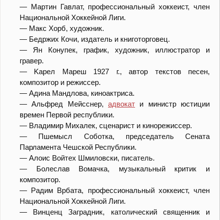
— Maртин Гавлат, профессиональный хоккеист, член
Национальной Хоккейной Лиги.
— Maкс Хорб, художник.
— Бедржих Кочи, издатель и книготорговец.
— Ян Конупек, график, художник, иллюстратор и
гравер.
— Kaрел Мареш 1927 г., автор текстов песен,
композитор и режиссер.
— Aдина Мандлова, киноактриса.
— Aльфред Мейсснер,
адвокат
и министр юстиции
времен Первой республики.
— Владимир Михалек, сценарист и кинорежиссер.
— Пшемысл Соботка, председатель Сената
Парламента Чешской Республики.
— Aлоис Войтех Шмиловски, писатель.
— Болеслав Вомачка, музыкальный критик и
композитор.
— Радим Врбата, профессиональный хоккеист, член
Национальной Хоккейной Лиги.
— Винценц Заградник, католический священник и