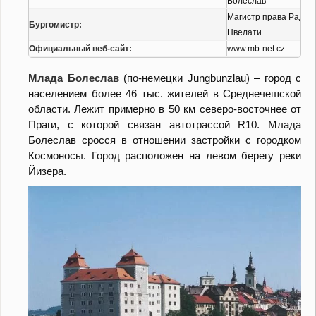
Болеслав
Mагистр права Радуа
Бургомистр:
Нвелати
Официальный веб-сайт:
www.mb-net.cz
Mлада Болеслав
(по-немецки Jungbunzlau) – город с
населением более 46 тыс. жителей в Среднечешской
области. Лежит примерно в 50 км северо-восточнее от
Праги, с которой связан автотрассой R10. Млада
Болеслав сросся в отношении застройки с городком
Космоносы. Город расположен на левом берегу реки
Йизера.