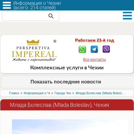
Информация о Чехии
(
всего: 214 статей
)
Работаем 23-й год
Все контакты
Комплексные услуги в Чехии
Показать последние новости
›
›
›
Главная
Информация о Чехии
Города Чехии
Mлада Болеслав (Mlada Boleslav), Чехия
Mлада Болеслав (Mlada Boleslav), Чехия