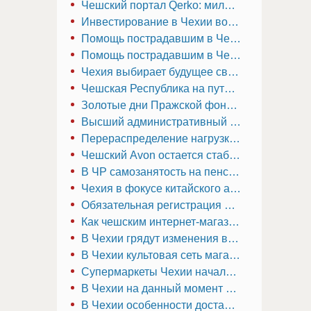
Чешский портал Qerko: миллион пользователей и курс на Европу с новой гастрокартой
Инвестирование в Чехии возможно для всех: старт с сотни крон
Помощь пострадавшим в Чехии: как работодатели и самозанятые могут избежать штрафов за неуплату социальных взносов
Помощь пострадавшим в Чехии: как работодатели и самозанятые могут избежать штрафов за неуплату социальных взносов
Чехия выбирает будущее своей энергетики
Чешская Республика на пути к зеленому будущему: как компании адаптируются к новым экологическим реалиям
Золотые дни Пражской фондовой биржи прошли
Высший административный суд Чехии вынес важное решение по налоговым вычетам в холдинговых структурах
Перераспределение нагрузки на органы социального страхования в Чехии
Чешский Avon остается стабильным, пока американский бренд терпит неудачу
В ЧР самозанятость на пенсии: выгодно ли с точки зрения налогообложения?
Чехия в фокусе китайского автогиганта: новые производственные мощности в Европе
Обязательная регистрация в ЧУСО: что нужно знать работодателям и работникам по ДВР
Как чешским интернет-магазинам избежать конфликтов с ČOI и недобросовестными клиентами
В Чехии грядут изменения в договорах подряда с августа 2024 года
В Чехии культовая сеть магазинов электроники «Окей» распродает активы
Супермаркеты Чехии начали судебный спор о правилах скидок
В Чехии на данный момент успешными оказываются только перспективные стартапы
В Чехии особенности доставки товаров заметно различаются между регионами и городами