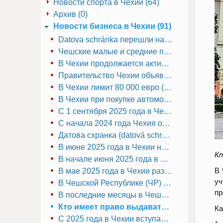
Новости спорта в Чехии (64)
Архив (0)
Новости (0)
Новости бизнеса в Чехии (91)
Новости компаний в Чехии (1)
Datova schránkа перешли на новый официальный адрес
Пражская транспортная служба столкнулась с непростым уроком
Чешские малые и средние предприятия всё активнее внедряют цифровые инструменты
В Чехии продолжается активное обсуждение возможных изменений в налоговой системе, которые могут затронуть малый и средний бизнес уже в ближайшие годы
Правительство Чехии объявило о новых программах поддержки малого и среднего бизнеса, который играет ключевую роль в экономике страны
В Чехии лимит 80 000 евро (точнее 2 млн CZK в год) относится к обязательной регистрации плательщиком НДС (DPH) для одного налогового субъекта
В Чехии при покупке автомобиля действует стандартная ставка НДС (DPH) 21 %.
С 1 сентября 2025 года в Чехии запускается новая государственная инициатива, направленная на поддержку самозанятых иностранцев (OSVČ)
С начала 2024 года Чехия официально завершает переход на электронную систему регистрации транспортных средств
Датова схранка (datová schránka) в Чехии — это официальный электронный почтовый ящик
В июне 2025 года в Чехии наблюдается заметное снижение количества положительных решений по заявлениям на предоставление международной защиты
Кт
В начале июня 2025 года в Чехии вступили в силу изменения в порядке регистрации индивидуальных предпринимателей (Živnostenský list)
В 
В мае 2025 года в Чехии разгорелся крупный политический скандал, связанный с криптовалютой
уч
В Чешской Республике (ЧР) СРО и холдинг — это разные понятия, которые относятся к разным юридическим и организационным формам
пр
В последние месяцы в Чешской Республике наблюдается заметный рост числа компаний, ликвидированных по инициативе суда
Кто имеет право выдавать дипломы государственного образца в Чехии?
Ка
С 2025 года в Чехии вступают в силу новые требования по отчетности в области экологических, социальных и управленческих аспектов (ESG), в соответствии с европейской директивой