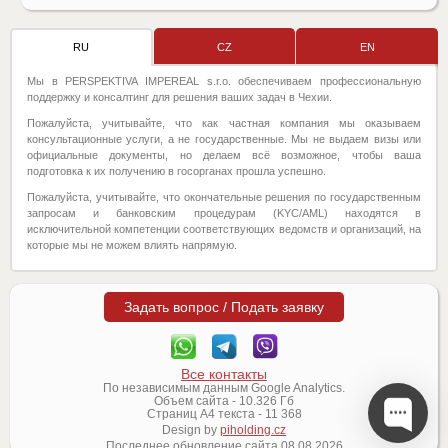
RU
CZ
EN
Мы в PERSPEKTIVA IMPEREAL s.r.o. обеспечиваем профессиональную
поддержку и консалтинг для решения ваших задач в Чехии.
Пожалуйста, учитывайте, что как частная компания мы оказываем
консультационные услуги, а не государственные. Мы не выдаем визы или
официальные документы, но делаем всё возможное, чтобы ваша
подготовка к их получению в госорганах прошла успешно.
Пожалуйста, учитывайте, что окончательные решения по государственным
запросам и банковским процедурам (KYC/AML) находятся в
исключительной компетенции соответствующих ведомств и организаций, на
которые мы не можем влиять напрямую.
Задать вопрос / Подать заявку
Все контакты
По независимым данным Google Analytics.
Объем сайта -
10.326
Гб
Страниц А4 текста -
11 368
Design by
piholding.cz
Последнее обновление сайта
08.08.2026