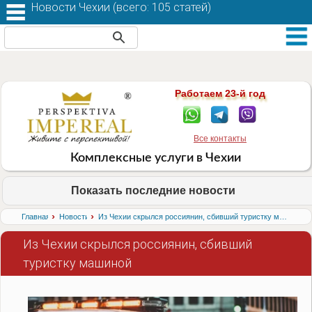
Новости Чехии (
всего: 105 статей
)
Работаем 23-й год
Все контакты
Комплексные услуги в Чехии
Показать последние новости
›
›
Главная
Новости
Из Чехии скрылся россиянин, сбивший туристку машиной
Из Чехии скрылся россиянин, сбивший
туристку машиной