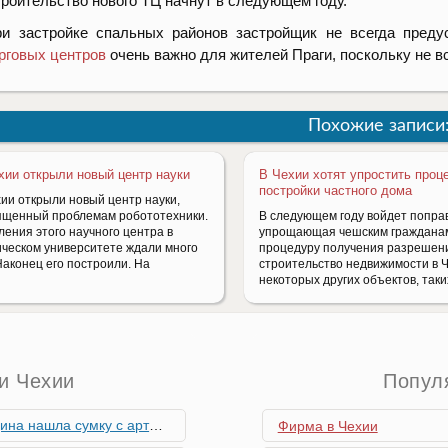
роительство нового ТЦ начнут в следующем году.
и застройке спальных районов застройщик не всегда преду
рговых центров
очень важно для жителей Праги, поскольку не в
Похожие записи
хии открыли новый центр науки
В Чехии хотят упростить проц
постройки частного дома
хии открыли новый центр науки,
ященный проблемам робототехники.
В следующем году войдет поправ
ления этого научного центра в
упрощающая чешским граждана
ическом университете ждали много
процедуру получения разрешен
Наконец его построили. На
строительство недвижимости в 
некоторых других объектов, таки
и Чехии
Попул
скими снарядами, остановив движение поездов
Фирма в Чехии