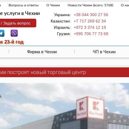
я
Вопросы и ответы
О Чехии
Новости Чехии (всего: 5768)
О на
 услуги в Чехии
Украина:
+38 044 300 27 56
Казахстан:
+7 717 269 62 34
 / Задать вопрос
Израиль:
+972 3 374 12 19
Грузия:
+995 706 77 73 68
м 23-й год
Фирма в Чехии
ЧП в Чехии
хии построят новый торговый центр