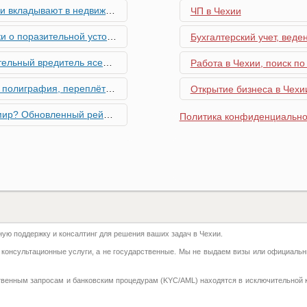
мость и почему меняются их предпочтения?
ЧП в Чехии
ьной устойчивости экономики Чехии
Бухгалтерский учет, веде
риближается к Чехии, необходима бдительность граждан
Работа в Чехии, поиск по
ровальные работы в Чехии - простая лицензия №14
Открытие бизнеса в Чехии
тинг глобальной мобильности 2026 года
Политика конфиденциально
их материалов в Чехии - простая лицензия №13
го товара в Чехии - простая лицензия №11
ку Семей с Детьми через Пособия по Уходу
ю поддержку и консалтинг для решения ваших задач в Чехии.
азделение готово противостоять терактам и угонам
 консультационные услуги, а не государственные. Мы не выдаем визы или официальн
добралась и до вашего двора
твенным запросам и банковским процедурам (KYC/AML) находятся в исключительной 
 на фуникулере