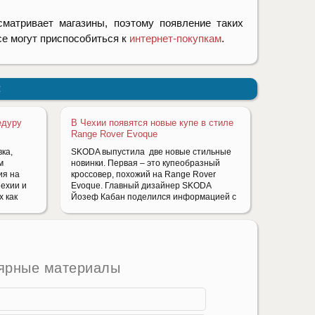
сматривает магазины, поэтому появление таких
се могут приспособиться к
интернет-покупкам
.
:
едуру
В Чехии появятся новые купе в стиле
Range Rover Evoque
ка,
SKODA выпустила две новые стильные
м
новинки. Первая – это купеобразный
ия на
кроссовер, похожий на Range Rover
Чехии и
Evoque. Главный дизайнер SKODA
х как
Йозеф Кабан поделился информацией с
ярные материалы