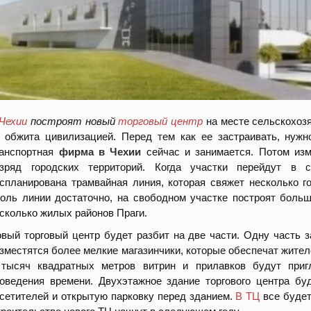
Чехии
построят новый
торговый центр
на месте сельскохозя
 обжита цивилизацией. Перед тем как ее застраивать, нужн
ранспортная
фирма в Чехии
сейчас и занимается. Потом изме
азряд городских территорий. Когда участки перейдут в
спланирована трамвайная линия, которая свяжет несколько г
оль линии достаточно, на свободном участке построят больш
сколько жилых районов Праги.
вый торговый центр будет разбит на две части. Одну часть з
зместятся более мелкие магазинчики, которые обеспечат жите
 тысяч квадратных метров витрин и прилавков будут приг
оведения времени. Двухэтажное здание торгового центра бу
сетителей и открытую парковку перед зданием.
В ТЦ
все будет