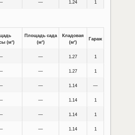
—
—
1.24
1
щадь
Площадь сада
Кладовая
Гараж
сы (м²)
(м²)
(м²)
—
—
1.27
1
—
—
1.27
1
—
—
1.14
—
—
—
1.14
1
—
—
1.14
1
—
—
1.14
1