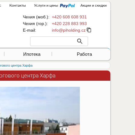
с
Контакты
Услуги и цены
Акции и скидки
Чехия (моб.):
+420 608 608 931
Чехия (гор.):
+420 228 883 993
Е-mail:
Ипотека
Работа
ргового центра Харфа
оргового центра Харфа