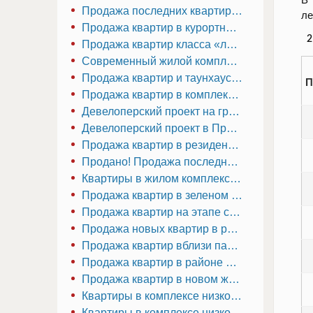
Продажа последних квартир в резиденции в центре города — Прага 3, Жижков
ле
Продажа квартир в курортном городе — Подебрады
2
Продажа квартир класса «люкс» в резидентном комплексе у парка — Прага 4
Современный жилой комплекс в Праге 6 — Дейвице
Продажа квартир и таунхаусов в долине в Праге 6
П
Продажа квартир в комплексе жилых домов посреди природы — Прага 10
Девелоперский проект на границе Праги 2 и Праги 10, Винограды
Девелоперский проект в Праге 3, Жижков
Продажа квартир в резиденции на набережной в Праге 8
Продано! Продажа последней квартиры в современном жилом комплексе в Праге 4
Квартиры в жилом комплексе на этапе строительства — Прага 5
Продажа квартир в зеленом комплексе в Праге 4 — Михле
Продажа квартир на этапе строительства в Праге 4
Продажа новых квартир в резиденции в Праге 4 — у станции метро
Продажа квартир вблизи парка Парукаржка — Прага 3
Продажа квартир в районе виловой застройки в Праге 5
Продажа квартир в новом жилом доме в Праге 4
Квартиры в комплексе низкоэтажных домов в 5 мин. езды от станции метро Ладви
Квартиры в комплексе низкоэтажных домов в Праге 8