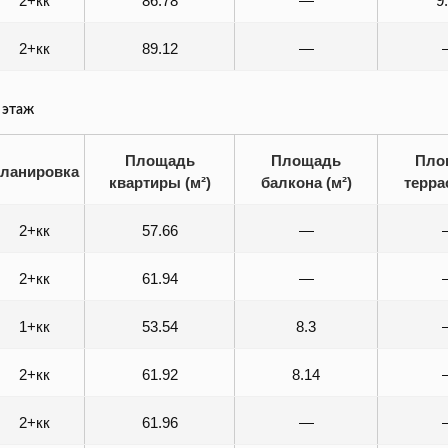
2+кк
86.78
—
9
2+кк
89.12
—
 этаж
Площадь
Площадь
Пло
ланировка
квартиры (м²)
балкона (м²)
терра
2+кк
57.66
—
2+кк
61.94
—
1+кк
53.54
8.3
2+кк
61.92
8.14
2+кк
61.96
—