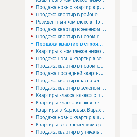
Продажа новых квартир в резиденции класса «люкс» в Праге 3
Продажа квартир в районе вилловой застройки вблизи озера – Прага 9
Резидентный комплекс в Праге 9 — Летняны
Продажа квартир в зеленом комплексе в Праге 9 — Просек
Продажа квартир в новом комплексе в Праге 8 – Стрижков
Продажа квартир в строящемся доме — Прага 9, вблизи торгового центра Харфа
Квартиры в комплексе низкоэтажных домов с зеленой зоной в Праге 10
Продажа новых квартир в зеленом районе в Праге 10
Продажа квартир в новом комплексе в 10 мин. езды от станции метро
Продажа последней квартиры в новой резиденции на окраине природного парка
Продажа квартир класса «люкс» в центре города — Прага 3, Жижков
Продажа квартир в зеленом районе Праги 10
Квартиры класса «люкс» с прекрасным видом на исторический центр Праги
Квартиры класса «люкс» в курортном центре Карловых Вар
Квартиры в Карловых Варах по самой привлекательной стоимости
Продажа новых квартир в центре города Мост
Квартиры в современном доме в Хомутове
Продажа квартир в уникальном ареале в центре города