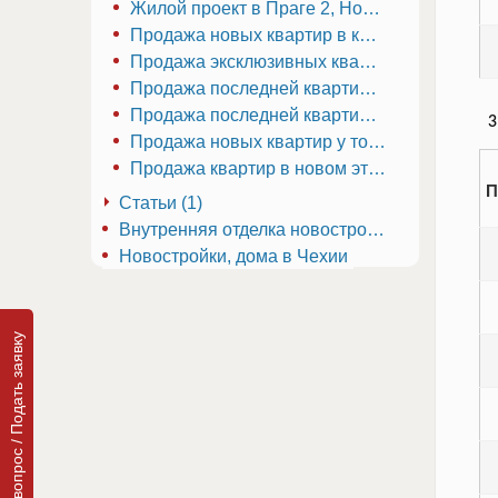
Жилой проект в Праге 2, Новый Город
Продажа новых квартир в комплексе в Праге 5
Продажа эксклюзивных квартир в центре города — Прага 1, Малая Страна в Чехии
Продажа последней квартиры в комплексе в Праге 5
Продажа последней квартиры в комплексе вблизи парка в Чехии
3
Продажа новых квартир у торгового центра вблизи станции метро в Праге в Чехии
Продажа квартир в новом этапе проекта в Праге 9 в Чехии
П
Статьи (1)
Золотая земля в Чехии, в чем ее секрет?
Внутренняя отделка новостроек в Чехии
Новостройки, дома в Чехии
Задать вопрос / Подать заявку