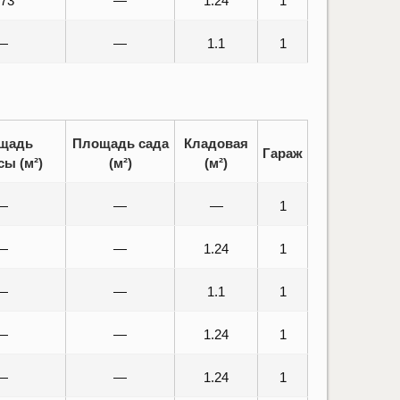
.73
—
1.24
1
—
—
1.1
1
щадь
Площадь сада
Кладовая
Гараж
сы (м²)
(м²)
(м²)
—
—
—
1
—
—
1.24
1
—
—
1.1
1
—
—
1.24
1
—
—
1.24
1