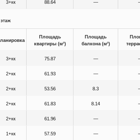
3+кк
88.64
—
 этаж
Площадь
Площадь
Пло
ланировка
квартиры (м²)
балкона (м²)
терра
3+кк
75.87
—
2+кк
61.93
—
2+кк
53.56
8.3
2+кк
61.83
8.14
2+кк
61.96
—
1+кк
57.59
—