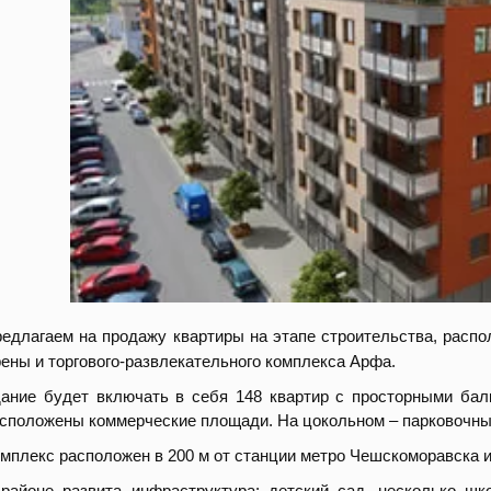
едлагаем на продажу квартиры на этапе строительства, расп
ены и торгового-развлекательного комплекса Арфа.
ание будет включать в себя 148 квартир с просторными ба
сположены коммерческие площади. На цокольном – парковочны
мплекс расположен в 200 м от станции метро Чешскоморавска и
районе развита инфраструктура: детский сад, несколько шк