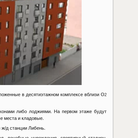
оложенные в десятиэтажном комплексе вблизи O
2
лконами либо лоджиями. На первом этаже будут
е места и кладовые.
 ж/д станции Либень.
ол, лечебные учреждения, спортивный стадион,