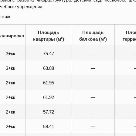
чебные учреждения.
 этаж
Площадь
Площадь
Пло
ланировка
квартиры (м²)
балкона (м²)
терра
3+кк
75.47
—
3+кк
63.88
—
2+кк
61.95
—
2+кк
61.92
—
2+кк
57.72
—
2+кк
59.41
—