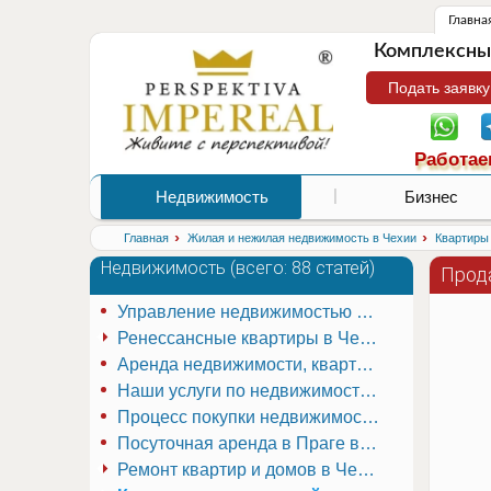
Главна
Комплексные
Подать заявку
Работае
Недвижимость
Бизнес
›
›
Главная
Жилая и нежилая недвижимость в Чехии
Квартиры 
Недвижимость (
всего: 88 статей
)
Прод
Управление недвижимостью в Чехии
Ренессансные квартиры в Чехии (1)
Многоквартирный жилой дом «Прага – Стодулки»
Аренда недвижимости, квартир в Праге и Чехии
Наши услуги по недвижимости в Чехии
Процесс покупки недвижимости в Чехии
Посуточная аренда в Праге в Чехии
Ремонт квартир и домов в Чехии (13)