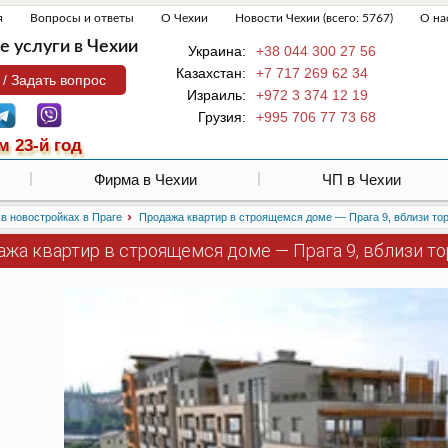
я
Вопросы и ответы
О Чехии
Новости Чехии (всего: 5767)
О на
 услуги в Чехии
Украина:
+38 044 300 27 56
Казахстан:
+7 717 269 62 34
 / Задать вопрос
Израиль:
+972 3 374 12 19
Грузия:
+995 706 77 73 68
м 23-й год
Фирма в Чехии
ЧП в Чехии
›
в новостройках в Праге
Продажа квартир в строящемся доме — Прага 9, вблизи то
ажа квартир в строящемся доме — Прага 9, вблизи т