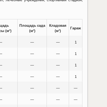
щадь
Площадь сада
Кладовая
Гараж
сы (м²)
(м²)
(м²)
—
—
—
1
—
—
—
1
—
—
—
1
—
—
—
1
—
—
—
—
—
—
—
—