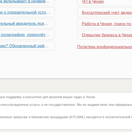
мость и почему меняются их предпочтения?
ЧП в Чехии
ьной устойчивости экономики Чехии
Бухгалтерский учет, веде
риближается к Чехии, необходима бдительность граждан
Работа в Чехии, поиск по
ровальные работы в Чехии - простая лицензия №14
Открытие бизнеса в Чехии
тинг глобальной мобильности 2026 года
Политика конфиденциально
их материалов в Чехии - простая лицензия №13
го товара в Чехии - простая лицензия №11
ку Семей с Детьми через Пособия по Уходу
ю поддержку и консалтинг для решения ваших задач в Чехии.
азделение готово противостоять терактам и угонам
 консультационные услуги, а не государственные. Мы не выдаем визы или официальн
добралась и до вашего двора
твенным запросам и банковским процедурам (KYC/AML) находятся в исключительной 
 на фуникулере