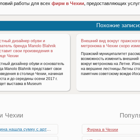
ловий работы для всех
фирм в Чехии
,
предоставляющих услуги
Похожие записи
стный дизайнер обуви и
Внешний вид вокруг пражског
ватель бренда Manolo Blahnik
метронома в Чехии скоро изм
ставит свои произведения в
Пражский муниципалитет рассм
ице Чехии
возможность изменить внешний 
стный дизайнер обуви и основатель
вокруг метронома на Летне. Изн
да Manolo Blahnik представит свои
на вершине лестницы Летны ст
зведения в столице Чехии, начиная
памятник советскому вождю Ио
уста и до середины осени 2017 г.
дет выставка в Museum
и Чехии
Попул
скими снарядами, остановив движение поездов
Фирма в Чехии