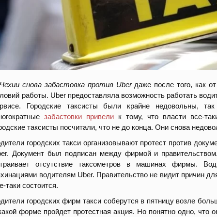
Чехии снова забастовка против Uber
даже после того, как о
ловий работы. Uber предоставляла возможность работать води
ервисе. Городские таксисты были крайне недовольны, так
ногократные
забастовки привели
к тому, что власти все-та
родские таксисты посчитали, что не до конца. Они снова недо
дители городских такси организовывают протест против докум
er. Документ был подписан между фирмой и правительством.
страивает отсутствие таксометров в машинах фирмы. Води
хинациями водителям Uber. Правительство не видит причин для
е-таки состоится.
дители городских фирм такси соберутся в пятницу возле больш
какой форме пройдет протестная акция. Но понятно одно, что 