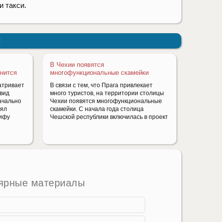
 такси.
:
о
В Чехии появятся
енится
многофункциональные скамейки
атривает
В связи с тем, что Прага привлекает
вид
много туристов, на территории столицы
ачально
Чехии появятся многофункциональные
оял
скамейки. С начала года столица
сифу
Чешской республики включилась в проект
ярные материалы