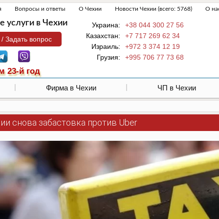
я
Вопросы и ответы
О Чехии
Новости Чехии (всего: 5768)
О на
 услуги в Чехии
Украина:
+38 044 300 27 56
Казахстан:
+7 717 269 62 34
 / Задать вопрос
Израиль:
+972 3 374 12 19
Грузия:
+995 706 77 73 68
м 23-й год
Фирма в Чехии
ЧП в Чехии
ии снова забастовка против Uber