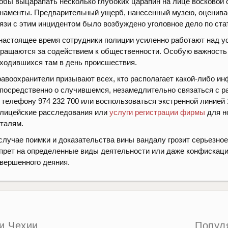
обы выцарапать несколько глубоких царапин на лице восковой 
наменты. Предварительный ущерб, нанесенный музею, оценивае
язи с этим инцидентом было возбуждено уголовное дело по ста
настоящее время сотрудники полиции усиленно работают над у
ращаются за содействием к общественности. Особую важность 
ходившихся там в день происшествия.
авоохранители призывают всех, кто располагает какой-либо и
посредственно о случившемся, незамедлительно связаться с 
 телефону 974 232 700 или воспользоваться экстренной линией
лицейские расследования или
услуги регистрации фирмы
для н
талям.
случае поимки и доказательства вины вандалу грозит серьезное
прет на определенные виды деятельности или даже конфискаци
вершенного деяния.
и Чехии
Попул