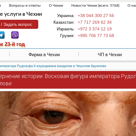
я
Вопросы и ответы
О Чехии
Новости Чехии (всего: 5768)
О на
 услуги в Чехии
Украина:
+38 044 300 27 56
Казахстан:
+7 717 269 62 34
 / Задать вопрос
Израиль:
+972 3 374 12 19
Грузия:
+995 706 77 73 68
м 23-й год
Фирма в Чехии
ЧП в Чехии
императора Рудольфа II изуродована вандалом в Чешском Крумлове
ернение истории: Восковая фигура императора Рудо
лове