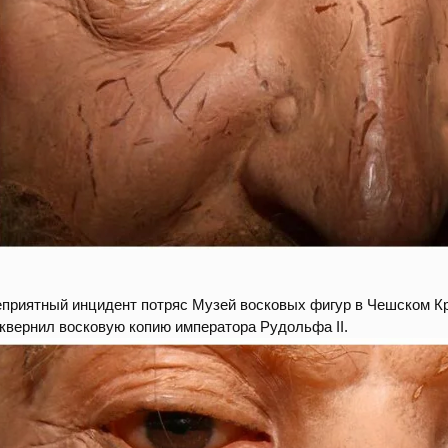
приятный инцидент потряс Музей восковых фигур в Чешском К
квернил восковую копию императора Рудольфа II.