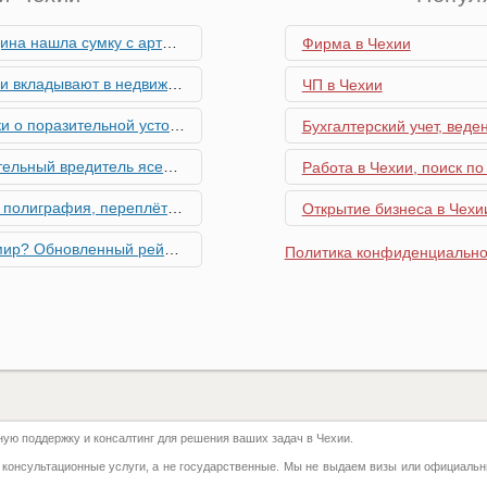
скими снарядами, остановив движение поездов
Фирма в Чехии
мость и почему меняются их предпочтения?
ЧП в Чехии
ьной устойчивости экономики Чехии
Бухгалтерский учет, веде
риближается к Чехии, необходима бдительность граждан
Работа в Чехии, поиск по
ровальные работы в Чехии - простая лицензия №14
Открытие бизнеса в Чехии
тинг глобальной мобильности 2026 года
Политика конфиденциально
их материалов в Чехии - простая лицензия №13
го товара в Чехии - простая лицензия №11
ку Семей с Детьми через Пособия по Уходу
ю поддержку и консалтинг для решения ваших задач в Чехии.
азделение готово противостоять терактам и угонам
 консультационные услуги, а не государственные. Мы не выдаем визы или официальн