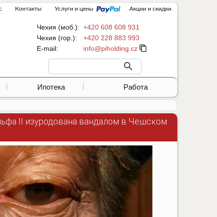
с
Контакты
Услуги и цены
Акции и скидки
Чехия (моб.):
+420 608 608 931
Чехия (гор.):
+420 228 883 993
Е-mail:
Ипотека
Работа
льфа II изуродована вандалом в Чешском