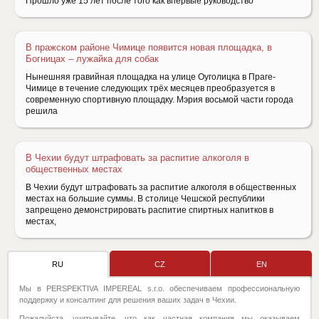
Прошло уже 15 лет после того как впервые руководство
В пражском районе Чимице появится новая площадка, в
Богницах – лужайка для собак
Нынешняя гравийная площадка на улице Оуголицка в Праге-
Чимице в течение следующих трёх месяцев преобразуется в
современную спортивную площадку. Мэрия восьмой части города
решила
В Чехии будут штрафовать за распитие алкоголя в
общественных местах
В Чехии будут штрафовать за распитие алкоголя в общественных
местах на большие суммы. В столице Чешской республики
запрещено демонстрировать распитие спиртных напитков в
местах,
RU
CZ
EN
Мы в PERSPEKTIVA IMPEREAL s.r.o. обеспечиваем профессиональную
поддержку и консалтинг для решения ваших задач в Чехии.
Пожалуйста, учитывайте, что как частная компания мы оказываем