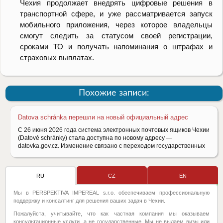
Чехия продолжает внедрять цифровые решения в
транспортной сфере, и уже рассматривается запуск
мобильного приложения, через которое владельцы
смогут следить за статусом своей регистрации,
сроками ТО и получать напоминания о штрафах и
страховых выплатах.
Похожие записи:
Datova schránkа перешли на новый официальный адрес
С 26 июня 2026 года система электронных почтовых ящиков Чехии
(Datové schránky) стала доступна по новому адресу —
datovka.gov.cz. Изменение связано с переходом государственных
RU
CZ
EN
Мы в PERSPEKTIVA IMPEREAL s.r.o. обеспечиваем профессиональную
поддержку и консалтинг для решения ваших задач в Чехии.
Пожалуйста, учитывайте, что как частная компания мы оказываем
консультационные услуги, а не государственные. Мы не выдаем визы или