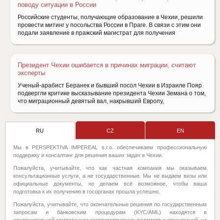
поводу ситуации в России
Российские студенты, получающие образование в Чехии, решили
провести митинг у посольства России в Праге. В связи с этим они
подали заявление в пражский магистрат для получения
Президент Чехии ошибается в причинах миграции, считают
эксперты
Ученый-арабист Беранек и бывший посол Чехии в Израиле Пояр
подвергли критике высказывание президента Чехии Земана о том,
что миграционный девятый вал, накрывший Европу,
RU
CZ
EN
Мы в PERSPEKTIVA IMPEREAL s.r.o. обеспечиваем профессиональную
поддержку и консалтинг для решения ваших задач в Чехии.
Пожалуйста, учитывайте, что как частная компания мы оказываем
консультационные услуги, а не государственные. Мы не выдаем визы или
официальные документы, но делаем всё возможное, чтобы ваша
подготовка к их получению в госорганах прошла успешно.
Пожалуйста, учитывайте, что окончательные решения по государственным
запросам и банковским процедурам (KYC/AML) находятся в
исключительной компетенции соответствующих ведомств и организаций, на