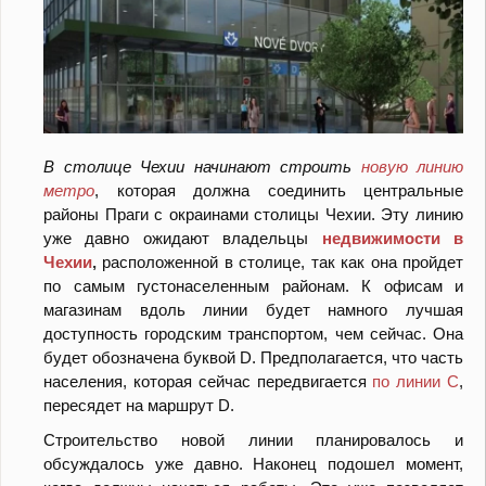
В столице Чехии начинают строить
новую линию
метро
, которая должна соединить центральные
районы Праги с окраинами столицы Чехии. Эту линию
уже давно ожидают владельцы
недвижимости в
Чехии
,
расположенной в столице, так как она пройдет
по самым густонаселенным районам. К офисам и
магазинам вдоль линии будет намного лучшая
доступность городским транспортом, чем сейчас. Она
будет обозначена буквой D. Предполагается, что часть
населения, которая сейчас передвигается
по линии С
,
пересядет на маршрут D.
Строительство новой линии планировалось и
обсуждалось уже давно. Наконец подошел момент,