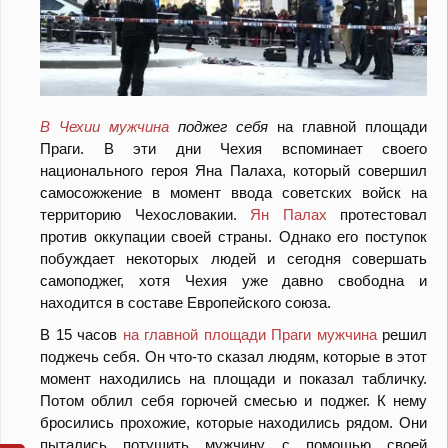
В Чехии мужчина
поджег себя
на главной площади
Праги. В эти дни Чехия вспоминает своего
национального героя Яна Палаха, который совершил
самосожжение в момент ввода советских войск на
территорию Чехословакии.
Ян Палах
протестовал
против оккупации своей страны. Однако его поступок
побуждает некоторых людей и сегодня совершать
самоподжег, хотя Чехия уже давно свободна и
находится в составе Европейского союза.
В 15 часов
на главной площади Праги мужчина
решил
поджечь себя. Он что-то сказал людям, которые в этот
момент находились на площади и показал табличку.
Потом облил себя горючей смесью и поджег. К нему
бросились прохожие, которые находились рядом. Они
пытались потушить мужчину с помощью своей