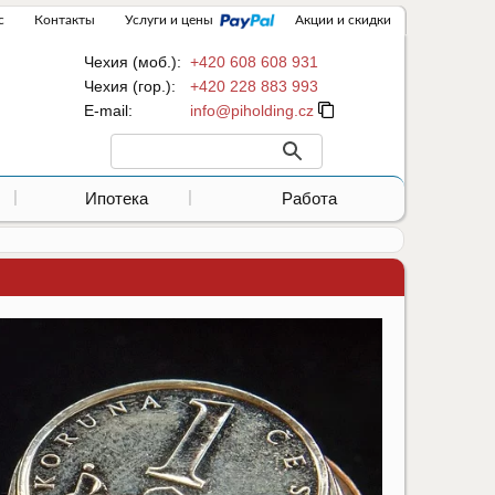
с
Контакты
Услуги и цены
Акции и скидки
Чехия (моб.):
+420 608 608 931
Чехия (гор.):
+420 228 883 993
Е-mail:
Ипотека
Работа