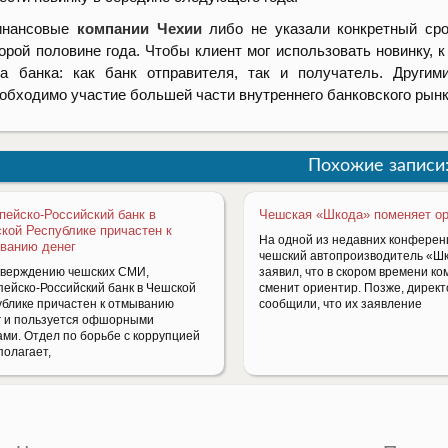
инансовые
компании Чехии
либо не указали конкретный сро
орой половине года. Чтобы клиент мог использовать новинку,
а банка: как банк отправителя, так и получатель. Други
обходимо участие большей части внутреннего банковского рынк
Похожие записи
пейско-Российский банк в
Чешская «Шкода» поменяет о
кой Республике причастен к
На одной из недавних конферен
ванию денег
чешский автопроизводитель «Ш
тверждению чешских СМИ,
заявил, что в скором времени к
пейско-Российский банк в Чешской
сменит ориентир. Позже, дирек
ублике причастен к отмыванию
сообщили, что их заявление
г и пользуется офшорными
ами. Отдел по борьбе с коррупцией
полагает,