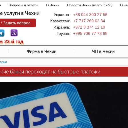
я
Вопросы и ответы
О Чехии
Новости Чехии (всего: 5768)
О на
 услуги в Чехии
Украина:
+38 044 300 27 56
Казахстан:
+7 717 269 62 34
 / Задать вопрос
Израиль:
+972 3 374 12 19
Грузия:
+995 706 77 73 68
м 23-й год
Фирма в Чехии
ЧП в Чехии
атежи
кие банки переходят на быстрые платежи