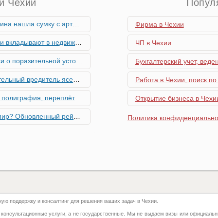
и Чехии
Попул
скими снарядами, остановив движение поездов
Фирма в Чехии
мость и почему меняются их предпочтения?
ЧП в Чехии
ьной устойчивости экономики Чехии
Бухгалтерский учет, веде
риближается к Чехии, необходима бдительность граждан
Работа в Чехии, поиск по
ровальные работы в Чехии - простая лицензия №14
Открытие бизнеса в Чехии
тинг глобальной мобильности 2026 года
Политика конфиденциально
их материалов в Чехии - простая лицензия №13
го товара в Чехии - простая лицензия №11
ку Семей с Детьми через Пособия по Уходу
ю поддержку и консалтинг для решения ваших задач в Чехии.
азделение готово противостоять терактам и угонам
 консультационные услуги, а не государственные. Мы не выдаем визы или официальн