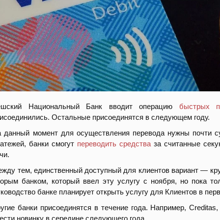
ешский Национальный Банк вводит операцию
быстрых п
исоединились. Остальные присоединятся в следующем году.
 данный момент для осуществления перевода нужны почти с
атежей, банки смогут
переводить средства
за считанные секу
чи.
жду тем, единственный доступный для клиентов вариант — кру
орым банком, который ввел эту услугу с ноября, но пока тол
ководство банке планирует открыть услугу для Клиентов в пер
угие банки присоединятся в течение года. Например, Credita
ести новинку в середине следующего года.