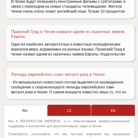
В Чехии будут показывать иностранные фильмы с субтитрами, в
связи с переходом на новые стандарты телевещания. Жители
Чехии очень плохо знают английский язык. Только 10 процентов
Пражский Град в Чехии назвали одним из сказочных замков
Европы
Один из наиболее авторитетных и известных географических
журналов мира, издаваемых на разных языках, Пражский Град в
Чехии назвал одним из сказочных замков Европы. Издательство
Легенда европейского хэви- металл рока в Чехии
Из музыкального новостного потока выделяется неожиданное
сообщение о скором концерте легенды европейского хэви-
металл рока в Чехии. О самом концерте известно лишь то, что он
RU
CZ
EN
Мы в PERSPEKTIVA IMPEREAL s.r.o. обеспечиваем профессиональную
поддержку и консалтинг для решения ваших задач в Чехии.
Пожалуйста, учитывайте, что как частная компания мы оказываем