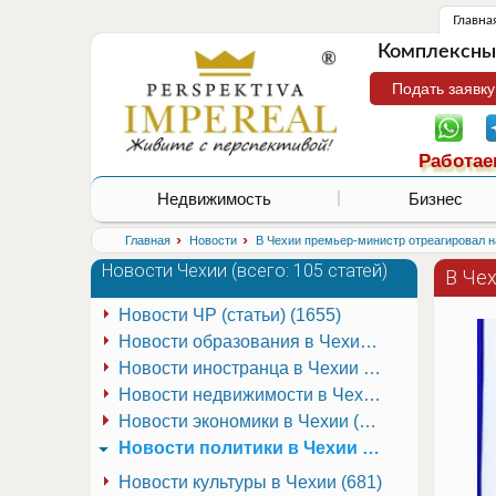
Главна
Комплексные
Подать заявку
Работае
Недвижимость
Бизнес
›
›
Главная
Новости
В Чехии премьер-министр отреагировал н
Новости Чехии (
всего: 105 статей
)
В Че
Новости ЧР (статьи) (1655)
Новости образования в Чехии (251)
Новости иностранца в Чехии (223)
Новости недвижимости в Чехии (337)
Новости экономики в Чехии (941)
Новости политики в Чехии (337)
Новости культуры в Чехии (681)