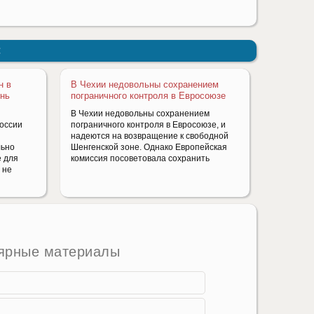
:
н в
В Чехии недовольны сохранением
ень
пограничного контроля в Евросоюзе
В Чехии недовольны сохранением
России
пограничного контроля в Евросоюзе, и
надеются на возвращение к свободной
льно
Шенгенской зоне. Однако Европейская
е для
комиссия посоветовала сохранить
 не
ярные материалы