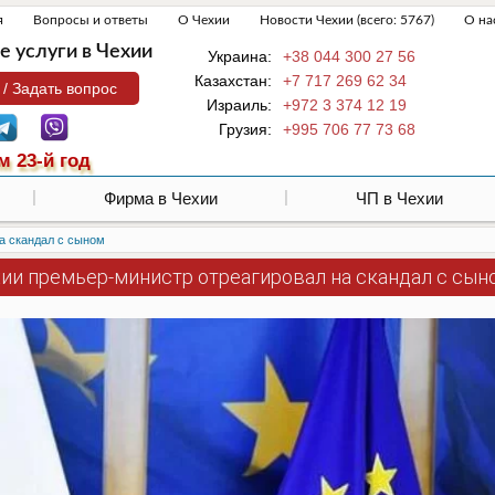
я
Вопросы и ответы
О Чехии
Новости Чехии (всего: 5767)
О на
 услуги в Чехии
Украина:
+38 044 300 27 56
Казахстан:
+7 717 269 62 34
 / Задать вопрос
Израиль:
+972 3 374 12 19
Грузия:
+995 706 77 73 68
м 23-й год
Фирма в Чехии
ЧП в Чехии
а скандал с сыном
хии премьер-министр отреагировал на скандал с сын