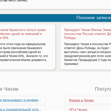
отив него лично.
Похожие записи
нание Крымского полуострова
Президент Чехии Милош Зема
ийским одной из компаний в
посольстве России отметит Д
и DHL
Победы
усте этого года на официальном
Президент Чехии в посольстве 
не было признание Крымского
отметит День Победы, он будет
острова российским одной из
выступать там с речью в специа
ний в Чехии DHL. Значило то, что
предусмотренном для этого зал
тправительном бланке документа,
банкетов. Предыдущие 2 года он
принимал
и Чехии
Попул
мость и почему меняются их предпочтения?
Фирма в Чехии
ьной устойчивости экономики Чехии
ЧП в Чехии