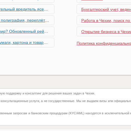
риближается к Чехии, необходима бдительность граждан
Бухгалтерский учет, веде
ровальные работы в Чехии - простая лицензия №14
Работа в Чехии, поиск по
тинг глобальной мобильности 2026 года
Открытие бизнеса в Чехии
их материалов в Чехии - простая лицензия №13
Политика конфиденциально
го товара в Чехии - простая лицензия №11
ку Семей с Детьми через Пособия по Уходу
азделение готово противостоять терактам и угонам
ю поддержку и консалтинг для решения ваших задач в Чехии.
добралась и до вашего двора
 консультационные услуги, а не государственные. Мы не выдаем визы или официальн
 на фуникулере
твенным запросам и банковским процедурам (KYC/AML) находятся в исключительной 
притягивают миллионы туристов?