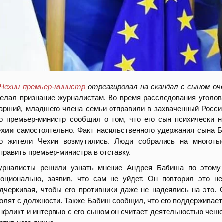
Чехии премьер-министр
отреагировал на скандал с сыном
оч
елал признание журналистам. Во время расследования уголов
арший, младшего члена семьи отправили в захваченный Росси
о премьер-министр сообщил о том, что его сын психически 
ехии
самостоятельно. Факт насильственного удержания сына Б
то жители Чехии возмутились. Люди собрались на многоты
править премьер-министра в отставку.
рналисты решили узнать мнение Андрея Бабиша по этому в
оционально, заявив, что сам не уйдет. Он повторил это нес
дчеркивая, чтобы его противники даже не надеялись на это. 
олят с должности. Также Бабиш сообщил, что его поддерживает
нфликт и интервью с его сыном он считает деятельностью чеш