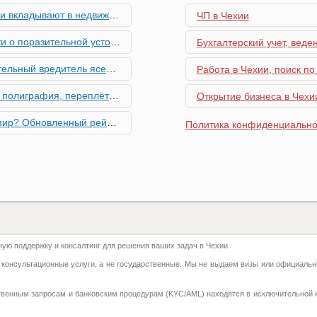
мость и почему меняются их предпочтения?
ЧП в Чехии
ьной устойчивости экономики Чехии
Бухгалтерский учет, веде
риближается к Чехии, необходима бдительность граждан
Работа в Чехии, поиск по
ровальные работы в Чехии - простая лицензия №14
Открытие бизнеса в Чехии
тинг глобальной мобильности 2026 года
Политика конфиденциально
их материалов в Чехии - простая лицензия №13
го товара в Чехии - простая лицензия №11
ку Семей с Детьми через Пособия по Уходу
ю поддержку и консалтинг для решения ваших задач в Чехии.
азделение готово противостоять терактам и угонам
 консультационные услуги, а не государственные. Мы не выдаем визы или официальн
добралась и до вашего двора
твенным запросам и банковским процедурам (KYC/AML) находятся в исключительной 
 на фуникулере