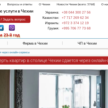
я
Вопросы и ответы
О Чехии
Новости Чехии (всего: 5768)
О на
 услуги в Чехии
Украина:
+38 044 300 27 56
Казахстан:
+7 717 269 62 34
 / Задать вопрос
Израиль:
+972 3 374 12 19
Грузия:
+995 706 77 73 68
м 23-й год
Фирма в Чехии
ЧП в Чехии
ся через онлайн-сервисы
ерть квартир в столице Чехии сдается через онлайн