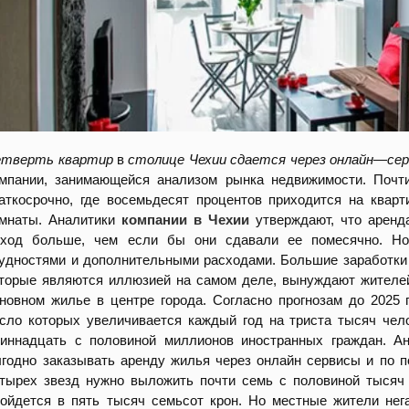
етверть
квартир
в
столице
Чехии
сдается
через
онлайн
—
сер
мпании, занимающейся анализом рынка недвижимости. Почт
аткосрочно, где восемьдесят процентов приходится на кварт
омнаты. Аналитики
компании
в
Чехии
утверждают, что аренд
оход больше, чем если бы они сдавали ее помесячно. Но 
удностями и дополнительными расходами. Большие заработки 
торые являются иллюзией на самом деле, вынуждают жителей
новном жилье в центре города. Согласно прогнозам до 2025 
сло которых увеличивается каждый год на триста тысяч чел
иннадцать с половиной миллионов иностранных граждан. Ан
годно заказывать аренду жилья через онлайн сервисы и по п
тырех звезд нужно выложить почти семь с половиной тысяч к
ойдется в пять тысяч семьсот крон. Но местные жители нега