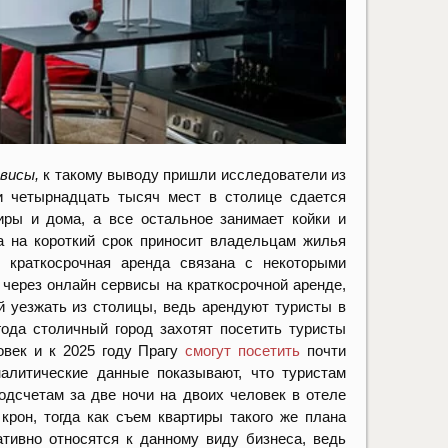
висы,
к такому выводу пришли исследователи из
и четырнадцать тысяч мест в столице сдается
иры и дома, а все остальное занимает койки и
а на короткий срок приносит владельцам жилья
краткосрочная аренда связана с некоторыми
через онлайн сервисы на краткосрочной аренде,
 уезжать из столицы, ведь арендуют туристы в
года столичный город захотят посетить туристы
овек и к 2025 году Прагу
смогут посетить
почти
алитические данные показывают, что туристам
одсчетам за две ночи на двоих человек в отеле
рон, тогда как съем квартиры такого же плана
тивно относятся к данному виду бизнеса, ведь