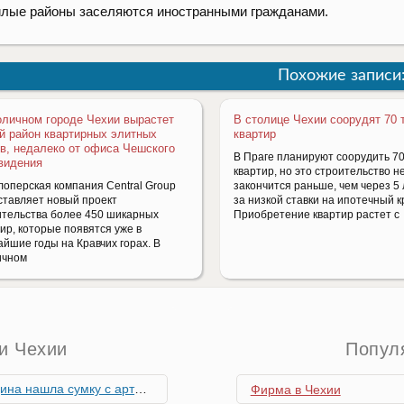
лые районы заселяются иностранными гражданами.
Похожие записи
оличном городе Чехии вырастет
В столице Чехии соорудят 70 
й район квартирных элитных
квартир
в, недалеко от офиса Чешского
В Праге планируют соорудить 7
видения
квартир, но это строительство н
лоперская компания Central Group
закончится раньше, чем через 5 
ставляет новый проект
за низкой ставки на ипотечный к
ительства более 450 шикарных
Приобретение квартир растет с
ир, которые появятся уже в
айшие годы на Кравчих горах. В
ичном
и Чехии
Попул
скими снарядами, остановив движение поездов
Фирма в Чехии