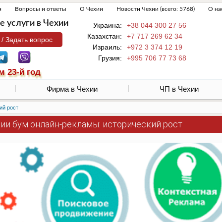
я
Вопросы и ответы
О Чехии
Новости Чехии (всего: 5768)
О на
 услуги в Чехии
Украина:
+38 044 300 27 56
Казахстан:
+7 717 269 62 34
 / Задать вопрос
Израиль:
+972 3 374 12 19
Грузия:
+995 706 77 73 68
м 23-й год
Фирма в Чехии
ЧП в Чехии
ий рост
хии бум онлайн-рекламы: исторический рост