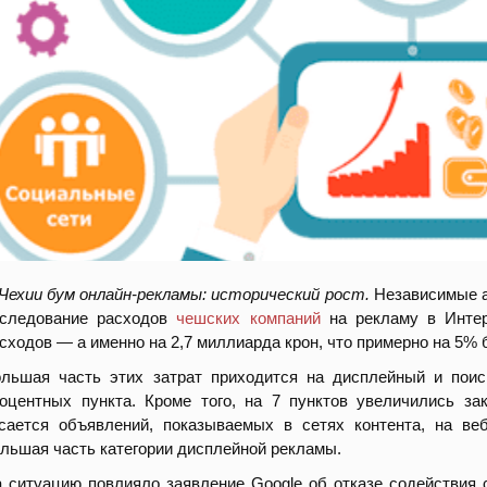
Чехии бум онлайн-рекламы: исторический рост.
Независимые а
сследование расходов
чешских компаний
на рекламу в Интер
асходов
—
а именно на 2,7 миллиарда крон, что примерно на 5%
льшая часть этих затрат приходится на дисплейный и пои
оцентных пункта. Кроме того, на 7 пунктов увеличились з
сается объявлений, показываемых в сетях контента, на ве
льшая часть категории дисплейной рекламы.
 ситуацию повлияло заявление Google об отказе содействия 