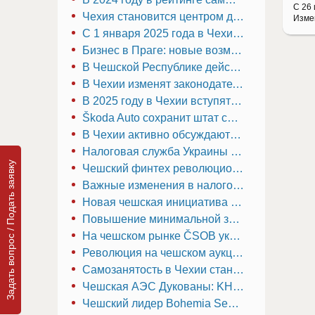
С 26 
Чехия становится центром для IT-стартапов: рост инвестиций и новые перспективы
Изме
С 1 января 2025 года в Чехии вступают в силу новые правила, касающиеся договоров о выполнении работ (DPP)
Бизнес в Праге: новые возможности для инвесторов и предпринимателей в 2025 году
В Чешской Республике действуют новые правила для криптовалютных компаний
В Чехии изменят законодательство в 2025 году
В 2025 году в Чехии вступят в силу значительные изменения в налоговом законодательстве
Škoda Auto сохранит штат сотрудников, несмотря на кризис в автомобильной отрасли Чехии
В Чехии активно обсуждаются пути модернизации молочной отрасли
Налоговая служба Украины начинает новый этап контроля в Чехии: что ждет бизнес и граждан в 2025 году
Задать вопрос / Подать заявку
Чешский финтех революционизирует ресторанные платежи: успех Qerko и новые перспективы
Важные изменения в налоговом законодательстве Чехии с 2025 года
Новая чешская инициатива по поддержке стартапов изменит бизнес-среду
Повышение минимальной зарплаты в Чехии в 2025 году: расходы работодателя вырастут до 27 831 крон
На чешском рынке ČSOB укрепляет позиции: чистая прибыль и активы под управлением растут
Революция на чешском аукционном рынке: что принесет 2025 год?
Самозанятость в Чехии становится проще: запущен единый онлайн-центр управления
Чешская АЭС Дукованы: KHNP парирует обвинения EDF, но споры продолжаются
Чешский лидер Bohemia Sekt: 80 миллионов крон на экологичный и высокопроизводительный розлив