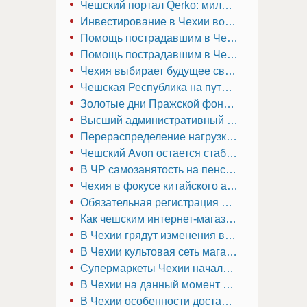
Чешский портал Qerko: миллион пользователей и курс на Европу с новой гастрокартой
Инвестирование в Чехии возможно для всех: старт с сотни крон
Помощь пострадавшим в Чехии: как работодатели и самозанятые могут избежать штрафов за неуплату социальных взносов
Помощь пострадавшим в Чехии: как работодатели и самозанятые могут избежать штрафов за неуплату социальных взносов
Чехия выбирает будущее своей энергетики
Чешская Республика на пути к зеленому будущему: как компании адаптируются к новым экологическим реалиям
Золотые дни Пражской фондовой биржи прошли
Высший административный суд Чехии вынес важное решение по налоговым вычетам в холдинговых структурах
Перераспределение нагрузки на органы социального страхования в Чехии
Чешский Avon остается стабильным, пока американский бренд терпит неудачу
В ЧР самозанятость на пенсии: выгодно ли с точки зрения налогообложения?
Чехия в фокусе китайского автогиганта: новые производственные мощности в Европе
Обязательная регистрация в ЧУСО: что нужно знать работодателям и работникам по ДВР
Как чешским интернет-магазинам избежать конфликтов с ČOI и недобросовестными клиентами
В Чехии грядут изменения в договорах подряда с августа 2024 года
В Чехии культовая сеть магазинов электроники «Окей» распродает активы
Супермаркеты Чехии начали судебный спор о правилах скидок
В Чехии на данный момент успешными оказываются только перспективные стартапы
В Чехии особенности доставки товаров заметно различаются между регионами и городами