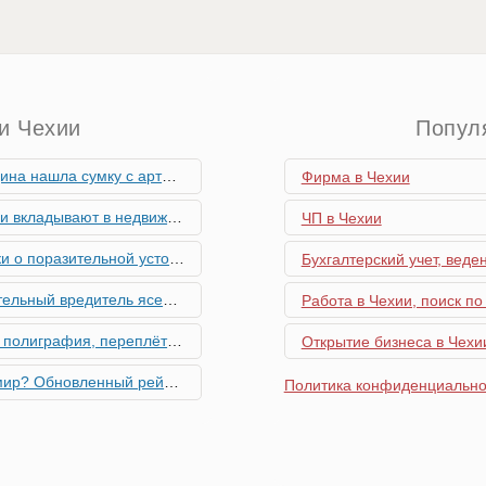
и Чехии
Попул
скими снарядами, остановив движение поездов
Фирма в Чехии
мость и почему меняются их предпочтения?
ЧП в Чехии
ьной устойчивости экономики Чехии
Бухгалтерский учет, веде
риближается к Чехии, необходима бдительность граждан
Работа в Чехии, поиск по
ровальные работы в Чехии - простая лицензия №14
Открытие бизнеса в Чехии
тинг глобальной мобильности 2026 года
Политика конфиденциально
их материалов в Чехии - простая лицензия №13
го товара в Чехии - простая лицензия №11