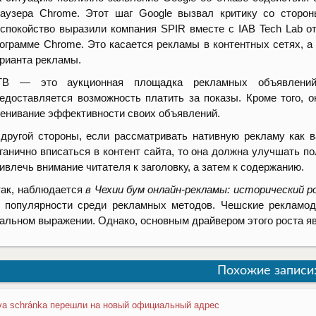
аузера Chrome. Этот шаг Google вызвал критику со сторон
спокойство выразили компания SPIR вместе с IAB Tech Lab о
ограмме Chrome. Это касается рекламы в контентных сетях, а 
рианта рекламы.
TB
—
это аукционная площадка рекламных объявлени
едоставляется возможность платить за показы. Кроме того, о
енивание эффективности своих объявлений.
другой стороны, если рассматривать нативную рекламу как в
ганично вписаться в контент сайта, то она должна улучшать п
ивлечь внимание читателя к заголовку, а затем к содержанию.
ак, наблюдается
в Чехии бум онлайн-рекламы: исторический р
 популярности среди рекламных методов. Чешские рекламод
альном выражении. Однако, основным драйвером этого роста я
Похожие записи
va schránkа перешли на новый официальный адрес