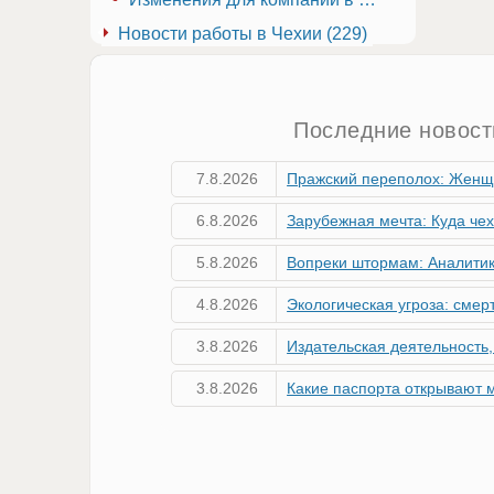
Новости работы в Чехии (229)
Последние новост
7.8.2026
Пражский переполох: Женщина нашла сумку с артиллерий
6.8.2026
Зарубежная мечта: Куда чехи вкладывают в недвижи
5.8.2026
Вопреки штормам: Аналитики о поразител
4.8.2026
Экологическая угроза: смертельный вредитель ясеней стремительно п
3.8.2026
Издательская деятельность, полиграфия, переплётные и копи
3.8.2026
Какие паспорта открывают мир? Обновленный рей
2.8.2026
Производство целлюлозы, бумаги, картона и товаров из эт
2.8.2026
Производство и ремонт обуви, кожевенного и шорно