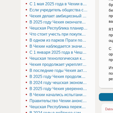
С 1 мая 2025 года в Чехии вступают в силу изменения в налогообложении доходов сотрудников от акций, полученных в рамках программ участия в капитале компании
бр
Если учредитель общества с ограниченной ответственностью (s.r.o.) в Чехии умер
бе
пр
Чехия делает амбициозный шаг в сторону устойчивых технологий: правительство официально объявило о запуске проекта «Зелёная IT-долина» в Южной Моравии
ва
В 2025 году Чехия окончательно отказалась от импорта российской нефти
Чешская Республика планирует прекратить импорт российской нефти к июлю 2025 года
R
Что стоит учесть при покупке авто на фирму в Чехии?
пр
В одном из парков Праги появилась необычная новинка
оц
В Чехии наблюдается значительный рост числа индивидуальных предпринимателей (ИП)
С 
С 1 января 2025 года в Чешской Республике вступает в силу новый порог обязательной регистрации для уплаты налога на добавленную стоимость (НДС)
ор
Чешская технологическая компания «TechNova» объявила о масштабном расширении своего бизнеса
пр
Чехия продолжает укреплять свои позиции как один из самых перспективных бизнес-центров Европы
Ит
В последние годы Чехия активно развивает сектор возобновляемых источников энергии и устойчивых технологий
по
В 2025 году Чехия продолжает привлекать инвесторов и предпринимателей, укрепляя свою репутацию как один из самых перспективных бизнес-хабов Центральной Европы
ре
В 2024 году чешская экономика продемонстрировала значительный рост в различных секторах
В 2025 году Чехия уверенно закрепляет за собой статус одного из ведущих европейских хабов для технологических стартапов
В Чехии начались испытания первого в мире полностью беспилотного трамвая, управляемого искусственным интеллектом
Правительство Чехии анонсировало упрощение процедуры регистрации бизнеса
Чешская Республика переживает бурный рост в сфере технологического предпринимательства и инноваций
Dato
В 2024 году в рейтинге самых богатых чехов произошли значительные изменения