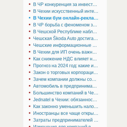
В ЧР конкуренция за инвестиции: приоритеты для новой государственной компании
В Чехии искусственный интеллект находит поддержку у бизнесменов
В Чехии бум онлайн-рекламы: исторический рост
В ЧР борьба с феноменом зомби-компаний: продажа или закрытие как решение
В Чешской Республике наблюдается растущая тенденция к инвестициям в акции
Чешская Škoda Auto достигает новых высот: рекорд продаж за всю историю
Чешские информационные агентства выделяют потенциальную угрозу для Raiffeisen Bank International (RBI) из-за его финансовых операций в России
В Чехии для ИП очень важно понимать требования к хранению финансовых документов
Как снижение НДС влияет на цены в Чехии
Прогноз на 2024 год: какие изменения налогов ожидать в Чехии?
Закон о торговых корпорациях по фирме в Чехии
Зачем компании должны сообщать данные о своих реальных собственниках?
Автомобиль в предпринимательской деятельности в Чехии
Большинство компаний в Чехии имеют виртуальный юридический адрес
Jednatel в Чехии: обязанности и требования в 2024 году
Как законно уменьшить налог в Чешской Республике?
Иностранцы все чаще открывают фирмы в Чехии
Затраты предпринимателей в Чешской Республике в новом году возрастут
Изменения для компаний в Чехии в 2023