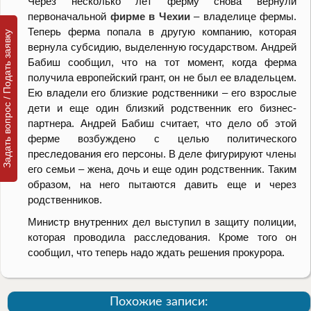
Через несколько лет ферму снова вернули
первоначальной
фирме в Чехии
– владелице фермы.
Теперь ферма попала в другую компанию, которая
Задать вопрос / Подать заявку
вернула субсидию, выделенную государством. Андрей
Бабиш сообщил, что на тот момент, когда ферма
получила европейский грант, он не был ее владельцем.
Ею владели его близкие родственники – его взрослые
дети и еще один близкий родственник его бизнес-
партнера. Андрей Бабиш считает, что дело об этой
ферме возбуждено с целью политического
преследования его персоны. В деле фигурируют члены
его семьи – жена, дочь и еще один родственник. Таким
образом, на него пытаются давить еще и через
родственников.
Министр внутренних дел выступил в защиту полиции,
которая проводила расследования. Кроме того он
сообщил, что теперь надо ждать решения прокурора.
Похожие записи: