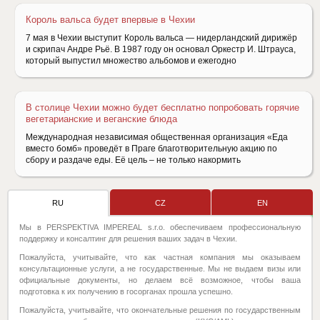
Король вальса будет впервые в Чехии
7 мая в Чехии выступит Король вальса — нидерландский дирижёр
и скрипач Aндре Рьё. В 1987 году он основал Оркестр И. Штрауса,
который выпустил множество альбомов и ежегодно
В столице Чехии можно будет бесплатно попробовать горячие
вегетарианские и веганские блюда
Международная независимая общественная организация «Еда
вместо бомб» проведёт в Праге благотворительную акцию по
сбору и раздаче еды. Её цель – не только накормить
RU
CZ
EN
Мы в PERSPEKTIVA IMPEREAL s.r.o. обеспечиваем профессиональную
поддержку и консалтинг для решения ваших задач в Чехии.
Пожалуйста, учитывайте, что как частная компания мы оказываем
консультационные услуги, а не государственные. Мы не выдаем визы или
официальные документы, но делаем всё возможное, чтобы ваша
подготовка к их получению в госорганах прошла успешно.
Пожалуйста, учитывайте, что окончательные решения по государственным