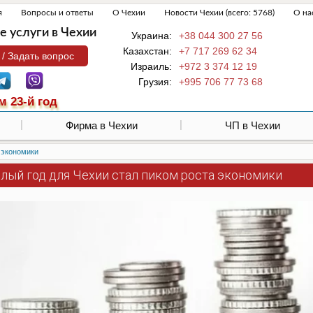
я
Вопросы и ответы
О Чехии
Новости Чехии (всего: 5768)
О на
 услуги в Чехии
Украина:
+38 044 300 27 56
Казахстан:
+7 717 269 62 34
 / Задать вопрос
Израиль:
+972 3 374 12 19
Грузия:
+995 706 77 73 68
м 23-й год
Фирма в Чехии
ЧП в Чехии
 экономики
лый год для Чехии стал пиком роста экономики