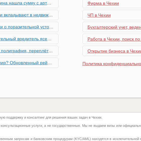
скими снарядами, остановив движение поездов
Фирма в Чехии
мость и почему меняются их предпочтения?
ЧП в Чехии
ьной устойчивости экономики Чехии
Бухгалтерский учет, веде
риближается к Чехии, необходима бдительность граждан
Работа в Чехии, поиск по
ровальные работы в Чехии - простая лицензия №14
Открытие бизнеса в Чехии
тинг глобальной мобильности 2026 года
Политика конфиденциально
их материалов в Чехии - простая лицензия №13
го товара в Чехии - простая лицензия №11
ку Семей с Детьми через Пособия по Уходу
ю поддержку и консалтинг для решения ваших задач в Чехии.
азделение готово противостоять терактам и угонам
 консультационные услуги, а не государственные. Мы не выдаем визы или официальн
добралась и до вашего двора
твенным запросам и банковским процедурам (KYC/AML) находятся в исключительной 