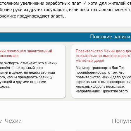
стоянном увеличении заработных плат. И хотя для жителей с
бочие руки из других государств, излишняя трата денег может
ономике предупреждают власть.
Похожие записи
хии произошёл значительный
Правительство Чехии дало до
 экономики
строительство высокоскорост
железных дорог
ие эксперты отмечают, что в Чехии
зошёл значительный рост
Министр транспорта Дан Тек
омики в целом, но недостаточный
проинформировал о том, что
того, чтобы преодолеть разницу
правительство Чехии дало добр
у своей и другими странами
строительство высокоскоростны
союза.
железных дорог в нескольких
направлениях. Принятие этого
и Чехии
Попул