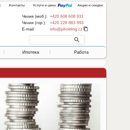
с
Контакты
Услуги и цены
Акции и скидки
Чехия (моб.):
+420 608 608 931
Чехия (гор.):
+420 228 883 993
Е-mail:
Ипотека
Работа