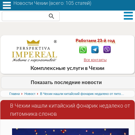
Новости Чехии (
всего: 105 статей
)
Работаем 23-й год
Все контакты
Комплексные услуги в Чехии
Показать последние новости
›
›
Главная
Новости
В Чехии нашли китайский фонарик недалеко от питомника слонов
В Чехии нашли китайский фонарик недалеко от
питомника слонов