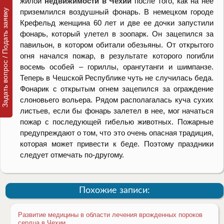
жилой
недвижимости в Чехии
после того, как на нее
Задать вопрос / Подать заявку
приземлился воздушный фонарь. В немецком городе
Крефельд женщина 60 лет и две ее дочки запустили
фонарь, который улетел в зоопарк. Он зацепился за
павильон, в котором обитали обезьяны. От открытого
огня начался пожар, в результате которого погибли
восемь особей – гориллы, орангутанги и шимпанзе.
Теперь в Чешской Республике чуть не случилась беда.
Фонарик с открытым огнем зацепился за ограждение
слоновьего вольера. Рядом располагалась куча сухих
листьев, если бы фонарь залетел в нее, мог начаться
пожар с последующей гибелью животных. Пожарные
предупреждают о том, что это очень опасная традиция,
которая может привести к беде. Поэтому праздники
следует отмечать по-другому.
Похожие записи:
Развитие медицины в области лечения врожденных пороков
сердца в Чехии