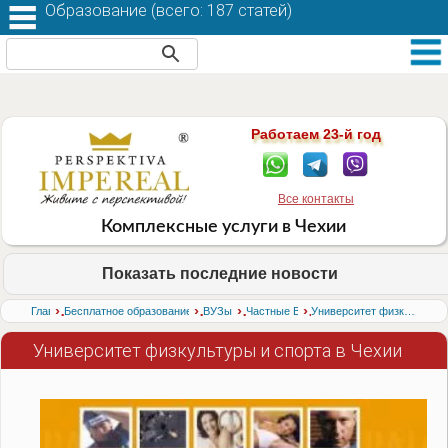
Образование (
всего: 187 статей
)
Работаем 23-й год
Все контакты
Комплексные услуги в Чехии
Показать последние новости
›
›
›
›
Главная
Бесплатное образование в Чехии, обучение в Праге
ВУЗы Чехии
Частные ВУЗы Чехии
Университет физкультуры и спорта в Чехии
Университет физкультуры и спорта в Чехии