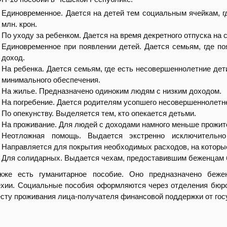
Единовременное. Дается на детей тем социальным ячейкам, 
млн. крон.
По уходу за ребенком.
Дается на время декретного отпуска на с
Единовременное при появлении детей. Дается семьям, где п
доход.
На ребенка. Дается семьям, где есть несовершеннолетние дети
минимального обеспечения.
На жилье. Предназначено одиноким людям с низким доходом.
На погребение. Дается родителям усопшего несовершеннолетне
По опекунству. Выделяется тем, кто опекается детьми.
На проживание. Для людей с доходами намного меньше прожит
Неотложная помощь. Выдается экстренно исключительно
Направляется для покрытия необходимых расходов, на которые
Для солидарных. Выдается чехам, предоставившим беженцам 
акже есть гуманитарное пособие. Оно предназначено беже
ехии.
Социальные пособия оформляются через отделения бюр
сту проживания лица-получателя финансовой поддержки от гос