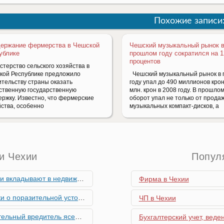
Похожие записи
ержание фермерства в Чешской
Чешский музыкальный рынок 
ублике
прошлом году сократился на 1
процентов
стерство сельского хозяйства в
кой Республике предложило
Чешский музыкальный рынок в
ительству страны оказать
году упал до 490 миллионов крон
ственную государственную
млн. крон в 2008 году. В прошлом
ержку. Известно, что фермерские
оборот упал не только от прода
йства, особенно
музыкальных компакт-дисков, а
и Чехии
Попул
мость и почему меняются их предпочтения?
Фирма в Чехии
ьной устойчивости экономики Чехии
ЧП в Чехии
риближается к Чехии, необходима бдительность граждан
Бухгалтерский учет, веде