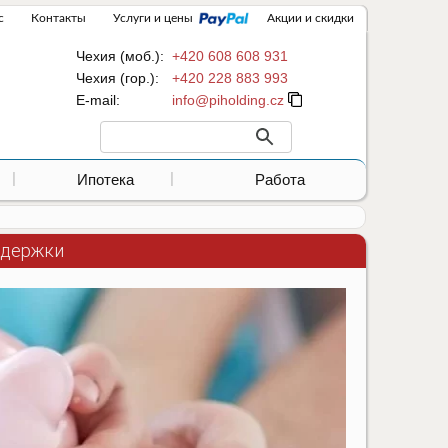
с
Контакты
Услуги и цены
Акции и скидки
Чехия (моб.):
+420 608 608 931
Чехия (гор.):
+420 228 883 993
Е-mail:
Ипотека
Работа
ддержки