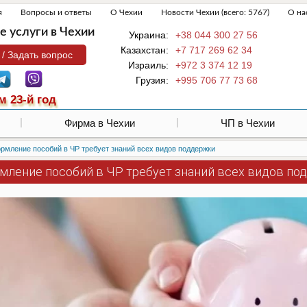
я
Вопросы и ответы
О Чехии
Новости Чехии (всего: 5767)
О на
 услуги в Чехии
Украина:
+38 044 300 27 56
Казахстан:
+7 717 269 62 34
 / Задать вопрос
Израиль:
+972 3 374 12 19
Грузия:
+995 706 77 73 68
м 23-й год
Фирма в Чехии
ЧП в Чехии
мление пособий в ЧР требует знаний всех видов поддержки
мление пособий в ЧР требует знаний всех видов по