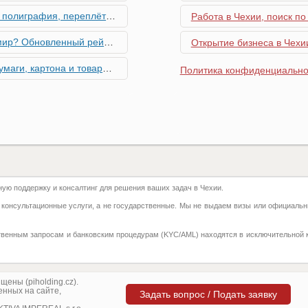
ровальные работы в Чехии - простая лицензия №14
Работа в Чехии, поиск по
тинг глобальной мобильности 2026 года
Открытие бизнеса в Чехии
их материалов в Чехии - простая лицензия №13
Политика конфиденциально
го товара в Чехии - простая лицензия №11
ку Семей с Детьми через Пособия по Уходу
азделение готово противостоять терактам и угонам
ю поддержку и консалтинг для решения ваших задач в Чехии.
добралась и до вашего двора
 консультационные услуги, а не государственные. Мы не выдаем визы или официальн
 на фуникулере
твенным запросам и банковским процедурам (KYC/AML) находятся в исключительной 
притягивают миллионы туристов?
ка с крупной суммой денег нашла своего владельца
ены (piholding.cz).
нных на сайте,
Задать вопрос / Подать заявку
угрожают диким животным – как помочь?