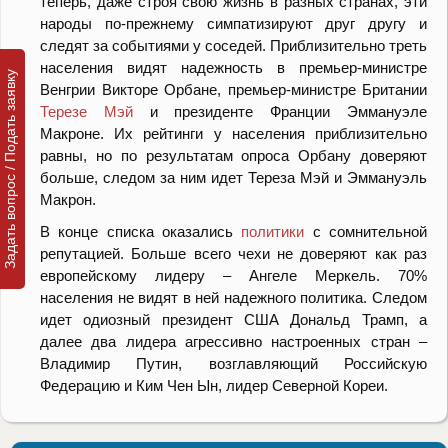
теперь, даже строя свою жизнь в разных странах, эти
народы по-прежнему симпатизируют друг другу и
следят за событиями у соседей. Приблизительно треть
населения видят надежность в премьер-министре
Задать вопрос / Подать заявку
Венгрии Викторе Орбане, премьер-министре Британии
Терезе Мэй
и президенте Франции Эммануэле
Макроне. Их рейтинги у населения приблизительно
равны, но по результатам опроса Орбану доверяют
больше, следом за ним идет Тереза Мэй и Эммануэль
Макрон.
В конце списка оказались
политики
с сомнительной
репутацией. Больше всего чехи не доверяют как раз
европейскому лидеру – Ангеле Меркель. 70%
населения не видят в ней надежного политика. Следом
идет одиозный президент США Дональд Трамп, а
далее два лидера агрессивно настроенных стран –
Владимир Путин, возглавляющий Российскую
Федерацию и Ким Чен Ын, лидер Северной Кореи.