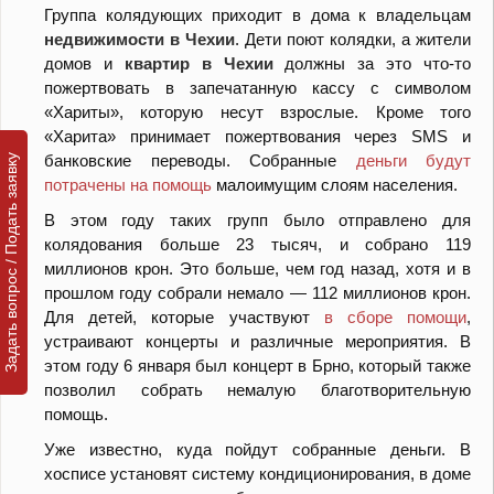
Группа колядующих приходит в дома к владельцам
недвижимости в Чехии
. Дети поют колядки, а жители
домов и
квартир в Чехии
должны за это что-то
пожертвовать в запечатанную кассу с символом
«Хариты», которую несут взрослые. Кроме того
«Харита» принимает пожертвования через SMS и
банковские переводы. Собранные
деньги будут
Задать вопрос / Подать заявку
потрачены на помощь
малоимущим слоям населения.
В этом году таких групп было отправлено для
колядования больше 23 тысяч, и собрано 119
миллионов крон. Это больше, чем год назад, хотя и в
прошлом году собрали немало — 112 миллионов крон.
Для детей, которые участвуют
в сборе помощи
,
устраивают концерты и различные мероприятия. В
этом году 6 января был концерт в Брно, который также
позволил собрать немалую благотворительную
помощь.
Уже известно, куда пойдут собранные деньги. В
хосписе установят систему кондиционирования, в доме