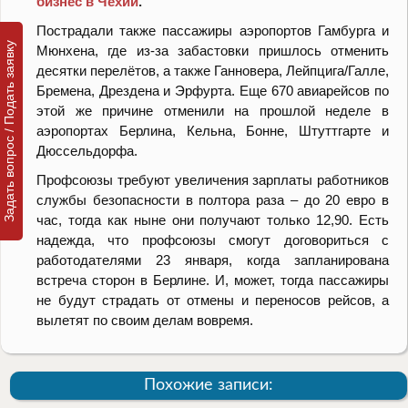
бизнес в Чехии
.
Пострадали также пассажиры аэропортов Гамбурга и
Задать вопрос / Подать заявку
Мюнхена, где из-за забастовки пришлось отменить
десятки перелётов, а также Ганновера, Лейпцига/Галле,
Бремена, Дрездена и Эрфурта. Еще 670 авиарейсов по
этой же причине отменили на прошлой неделе в
аэропортах Берлина, Кельна, Бонне, Штуттгарте и
Дюссельдорфа.
Профсоюзы требуют увеличения зарплаты работников
службы безопасности в полтора раза – до 20 евро в
час, тогда как ныне они получают только 12,90. Есть
надежда, что профсоюзы смогут договориться с
работодателями 23 января, когда запланирована
встреча сторон в Берлине. И, может, тогда пассажиры
не будут страдать от отмены и переносов рейсов, а
вылетят по своим делам вовремя.
Похожие записи: