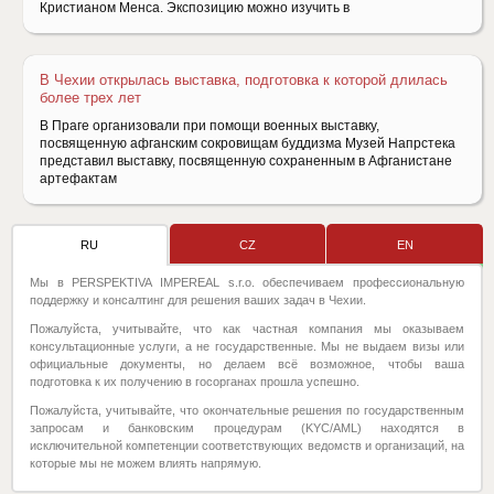
Кристианом Менса. Экспозицию можно изучить в
В Чехии открылась выставка, подготовка к которой длилась
более трех лет
В Праге организовали при помощи военных выставку,
посвященную афганским сокровищам буддизма Музей Напрстека
представил выставку, посвященную сохраненным в Афганистане
артефактам
RU
CZ
EN
Мы в PERSPEKTIVA IMPEREAL s.r.o. обеспечиваем профессиональную
поддержку и консалтинг для решения ваших задач в Чехии.
Пожалуйста, учитывайте, что как частная компания мы оказываем
консультационные услуги, а не государственные. Мы не выдаем визы или
официальные документы, но делаем всё возможное, чтобы ваша
подготовка к их получению в госорганах прошла успешно.
Пожалуйста, учитывайте, что окончательные решения по государственным
запросам и банковским процедурам (KYC/AML) находятся в
исключительной компетенции соответствующих ведомств и организаций, на
которые мы не можем влиять напрямую.