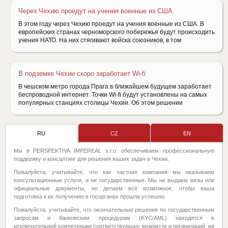
Через Чехию проедут на учения военные из США
В этом году через Чехию проедут на учения военные из США. В
европейских странах черноморского побережья будут происходить
учения НАТО. На них стягивают войска союзников, в том
В подземке Чехии скоро заработает Wi-fi
В чешском метро города Прага в ближайшем будущем заработает
беспроводной интернет. Точки Wi-fi будут установлены на самых
популярных станциях столицы Чехии. Об этом решении
RU
CZ
EN
Мы в PERSPEKTIVA IMPEREAL s.r.o. обеспечиваем профессиональную
поддержку и консалтинг для решения ваших задач в Чехии.
Пожалуйста, учитывайте, что как частная компания мы оказываем
консультационные услуги, а не государственные. Мы не выдаем визы или
официальные документы, но делаем всё возможное, чтобы ваша
подготовка к их получению в госорганах прошла успешно.
Пожалуйста, учитывайте, что окончательные решения по государственным
запросам и банковским процедурам (KYC/AML) находятся в
исключительной компетенции соответствующих ведомств и организаций, на