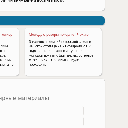
яли им внимание и воспитывали.
:
столице
Молодые рокеры покоряют Чехию
Заканчивая зимний рокерский сезон в
олице
чешской столице на 21 февраля 2017
боте
года запланировано выступление
пара
молодой группы с Британских островов
ителями
«The 1975». Это событие будет
ьтата не
проходить
ярные материалы