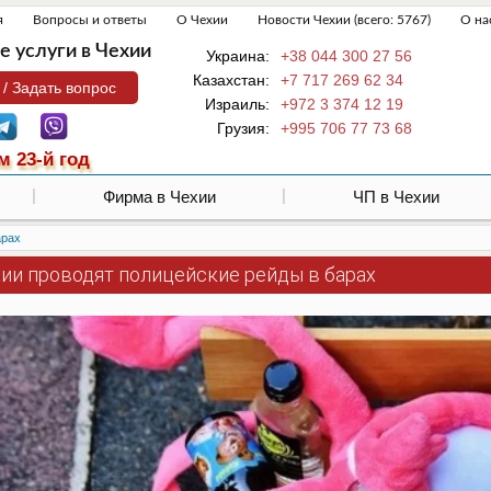
я
Вопросы и ответы
О Чехии
Новости Чехии (всего: 5767)
О на
 услуги в Чехии
Украина:
+38 044 300 27 56
Казахстан:
+7 717 269 62 34
 / Задать вопрос
Израиль:
+972 3 374 12 19
Грузия:
+995 706 77 73 68
м 23-й год
Фирма в Чехии
ЧП в Чехии
арах
хии проводят полицейские рейды в барах