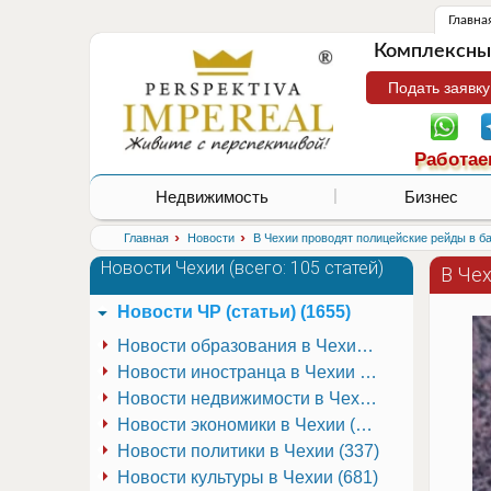
Главна
Комплексные
Подать заявку
Работае
Недвижимость
Бизнес
›
›
Главная
Новости
В Чехии проводят полицейские рейды в б
Новости Чехии (
всего: 105 статей
)
В Че
Новости ЧР (статьи) (1655)
Новости образования в Чехии (251)
Новости иностранца в Чехии (223)
Новости недвижимости в Чехии (337)
Новости экономики в Чехии (941)
Новости политики в Чехии (337)
Новости культуры в Чехии (681)