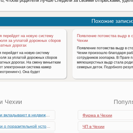
го, чтобы родители лучше следили за своими отпрысками, удел
Похожие записи
я перейдет на новую систему
Появление потомства выдр в 
роля за уплатой дорожных сборов
Чехии
латных дорогах
Появление потомства выдр в ст
я перейдет на новую систему
Чехии произошло благодаря ра
роля за уплатой дорожных сборов
сотрудников зоопарка. В Праге 
латных дорогах. На смену виньеткам
мягкошерстных выдр стала род
ет электронная система камер
семерых деток. Подобного резул
деотренинг»). Она будет
и Чехии
Попул
мость и почему меняются их предпочтения?
Фирма в Чехии
ьной устойчивости экономики Чехии
ЧП в Чехии