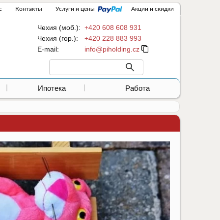
с
Контакты
Услуги и цены
Акции и скидки
Чехия (моб.):
+420 608 608 931
Чехия (гор.):
+420 228 883 993
Е-mail:
Ипотека
Работа