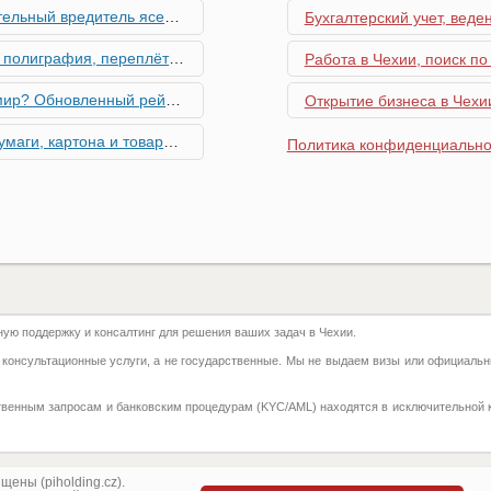
риближается к Чехии, необходима бдительность граждан
Бухгалтерский учет, веде
ровальные работы в Чехии - простая лицензия №14
Работа в Чехии, поиск по
тинг глобальной мобильности 2026 года
Открытие бизнеса в Чехии
их материалов в Чехии - простая лицензия №13
Политика конфиденциально
го товара в Чехии - простая лицензия №11
ку Семей с Детьми через Пособия по Уходу
азделение готово противостоять терактам и угонам
ю поддержку и консалтинг для решения ваших задач в Чехии.
добралась и до вашего двора
 консультационные услуги, а не государственные. Мы не выдаем визы или официальн
 на фуникулере
твенным запросам и банковским процедурам (KYC/AML) находятся в исключительной 
притягивают миллионы туристов?
ка с крупной суммой денег нашла своего владельца
ены (piholding.cz).