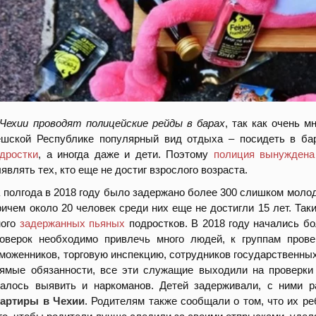
Чехии проводят полицейские рейды в барах
, так как очень м
шской Республике популярный вид отдыха – посидеть в бар
дростки
, а иногда даже и дети. Поэтому
полиция вынуждена
являть тех, кто еще не достиг взрослого возраста.
 полгода в 2018 году было задержано более 300 слишком молод
ичем около 20 человек среди них еще не достигли 15 лет. Так
ного
задержанных пьяных
подростков. В 2018 году начались бо
оверок необходимо привлечь много людей, к группам пров
моженников, торговую инспекцию, сотрудников государственных
ямые обязанности, все эти служащие выходили на проверки
алось выявить и наркоманов. Детей задерживали, с ними р
вартиры в Чехии
. Родителям также сообщали о том, что их р