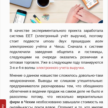
В
качестве экспериментального проекта заработала
система EET (электронный учёт выручки), поэтому
стоит подвести
итоги двух
прошедших
волн
электронного учёта в Чехии
. Сначала к системе
подключили заведения общепита и гостиницы,
следующими на очереди оказались розничная и
оптовая торговля. Уже в следующем году планируются
3-я и 4-я волны
электронного учета выручки
.
Мнение о данном новшестве сложилось довольно-таки
неоднозначное. Выводы не слишком утешительные:
предприниматели разочарованы тем, что обещанного
облегчения в ведении продаж на самом деле не было и
разозлены потому, что несколько меркантильных
фирм в Чехии
необоснованно завышали стоимость на
онлайн-кассы почти вдвое. Огорчает и то, что многие