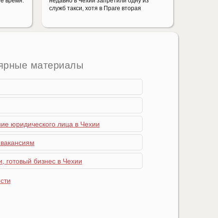
е время.
недавно в Чехии запретили одну из
служб такси, хотя в Праге вторая
ярные материалы
ние юридического лица в Чехии
 вакансиям
, готовый бизнес в Чехии
сти