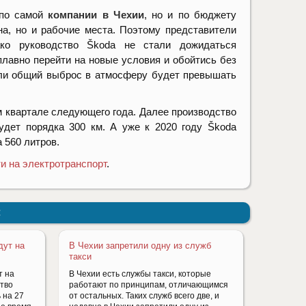
 по самой
компании в Чехии
, но и по бюджету
на, но и рабочие места. Поэтому представители
ако руководство Škoda не стали дожидаться
плавно перейти на новые условия и обойтись без
ли общий выброс в атмосферу будет превышать
м квартале следующего года. Далее производство
будет порядка 300 км. А уже к 2020 году
Škoda
а 560 литров.
и на электротранспорт
.
:
дут на
В Чехии запретили одну из служб
такси
т на
В Чехии есть службы такси, которые
ство
работают по принципам, отличающимся
 на 27
от остальных. Таких служб всего две, и