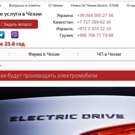
я
Вопросы и ответы
О Чехии
Новости Чехии (всего: 5768)
О на
 услуги в Чехии
Украина:
+38 044 300 27 56
Казахстан:
+7 717 269 62 34
 / Задать вопрос
Израиль:
+972 3 374 12 19
Грузия:
+995 706 77 73 68
м 23-й год
Фирма в Чехии
ЧП в Чехии
и
хии будут производить электромобили