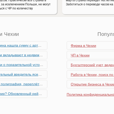
усов. Практически все страны в
марта страна перейдет на летне
, за исключением Польши, не могут
Заботиться о переводе часов на
ься с ЧР по количеству
и Чехии
Попул
скими снарядами, остановив движение поездов
Фирма в Чехии
мость и почему меняются их предпочтения?
ЧП в Чехии
ьной устойчивости экономики Чехии
Бухгалтерский учет, веде
риближается к Чехии, необходима бдительность граждан
Работа в Чехии, поиск по
ровальные работы в Чехии - простая лицензия №14
Открытие бизнеса в Чехии
тинг глобальной мобильности 2026 года
Политика конфиденциально
их материалов в Чехии - простая лицензия №13
го товара в Чехии - простая лицензия №11