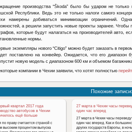
кращение производства “
Škoda” было бы ударом не только
шской Республики. Ведь это не только налоги самого концер
ехи намерены добиваться минимизации ограничений. Одн
ожностей, а решили запустить новые проекты заранее. Чтобы 
рафов, которые будут налагаться на производителей авто,
ес
тановленные нормы.
рвые экземпляры нового “
Citigo”
можно будет заказать в перво
дет поставлено на конвейер. Ожидается, что его диапазон 
пустит новую модель с диапазоном 600 км и объемом багажник
которые компании в Чехии заявили, что хотят полностью
перейт
Похожие записи
ервый квартал 2017 года
27 марта в Чехии часы переве
зводство автобусов в Чехии
один час вперед
ичилось ещё больше
27 марта в Чехии часы переведу
 по праву считается страной с
один час вперед. Как и большин
м высоким процентом выпуска
других государств Европы, в ночь