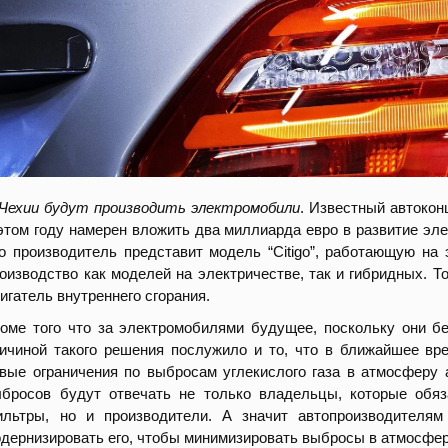
Чехии будут производить электромобили
. Известный автокон
этом году намерен вложить два миллиарда евро в развитие эл
о производитель представит модель “Citigo”, работающую на 
оизводство как моделей на электричестве, так и гибридных. То
игатель внутреннего сгорания.
оме того что за электромобилями будущее, поскольку они бе
ичиной такого решения послужило и то, что в ближайшее в
вые ограничения по выбросам углекислого газа в атмосферу 
бросов будут отвечать не только владельцы, которые обя
льтры, но и производители. А значит автопроизводителям
дернизировать его, чтобы минимизировать выбросы в атмосфер