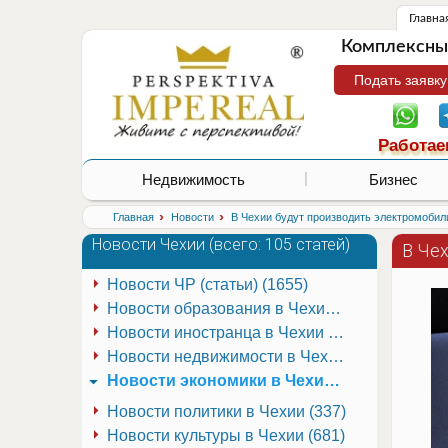
Главна
Комплексные
Подать заявку
Работае
Недвижимость
Бизнес
›
›
Главная
Новости
В Чехии будут производить электромобил
Новости Чехии (
всего: 105 статей
)
В Че
Новости ЧР (статьи) (1655)
Новости образования в Чехии (251)
Новости иностранца в Чехии (223)
Новости недвижимости в Чехии (337)
Новости экономики в Чехии (941)
Новости политики в Чехии (337)
Новости культуры в Чехии (681)