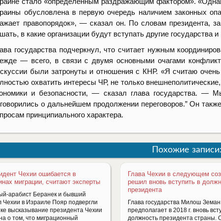
раине стало «определенным раздражающим фактором». «Однак
раины обусловлена в первую очередь наличием законных опас
ажает правопорядок», — сказал он. По словам президента, з
шать, в какие организации будут вступать другие государства 
ава государства подчеркнул, что считает нужным координиро
ежде — всего, в связи с двумя основными очагами конфлик
скуссии были затронуты и отношения с КНР. «Я считаю очень
лностью охватить интересы ЧР, не только внешнеполитические,
ономики и безопасности, — сказал глава государства. — 
говорились о дальнейшем продолжении переговоров.” Он также
просам принципиального характера.
Похожие записи
идент Чехии ошибается в
Глава Чехии в следующем со
инах миграции, считают эксперты
решил вновь вступить в долж
президента
ый-арабист Беранек и бывший
л Чехии в Израиле Пояр подвергли
Глава государства Милош Земан
ике высказывание президента Чехии
предполагает в 2018 г. вновь вст
на о том, что миграционный
должность президента страны. 