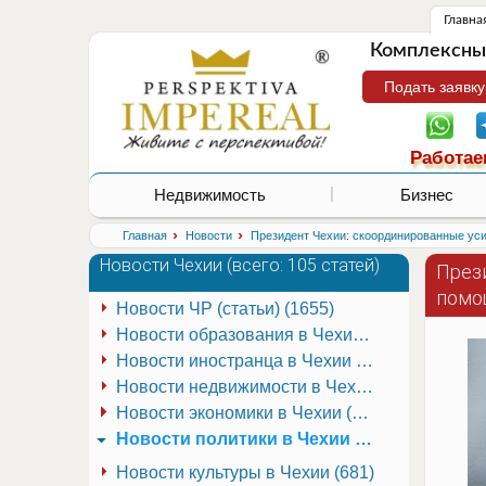
Главна
Комплексные
Подать заявку
Работае
Недвижимость
Бизнес
›
›
Главная
Новости
Президент Чехии: скоординированные уси
Новости Чехии (
всего: 105 статей
)
През
помо
Новости ЧР (статьи) (1655)
Новости образования в Чехии (251)
Новости иностранца в Чехии (223)
Новости недвижимости в Чехии (337)
Новости экономики в Чехии (941)
Новости политики в Чехии (337)
Новости культуры в Чехии (681)