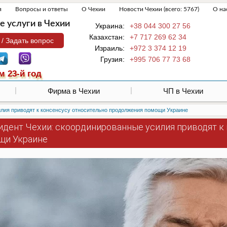
я
Вопросы и ответы
О Чехии
Новости Чехии (всего: 5767)
О на
 услуги в Чехии
Украина:
+38 044 300 27 56
Казахстан:
+7 717 269 62 34
 / Задать вопрос
Израиль:
+972 3 374 12 19
Грузия:
+995 706 77 73 68
м 23-й год
Фирма в Чехии
ЧП в Чехии
лия приводят к консенсусу относительно продолжения помощи Украине
идент Чехии: скоординированные усилия приводят к
щи Украине