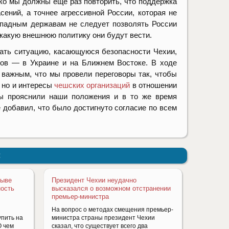
о мы должны еще раз повторить, что поддержка
ений, а точнее агрессивной России, которая не
ападным державам не следует позволять России
и какую внешнюю политику они будут вести.
вать ситуацию, касающуюся безопасности Чехии,
тов — в Украине и на Ближнем Востоке.
В ходе
 важным, что мы провели переговоры так, чтобы
 но и интересы
чешских организаций
в отношении
Мы прояснили наши положения и в то же время
 добавил, что было достигнуто согласие по всем
:
зыве
Президент Чехии неудачно
ность
высказался о возможном отстранении
премьер-министра
На вопрос о методах смещения премьер-
упить на
министра страны президент Чехии
О чем
сказал, что существует всего два