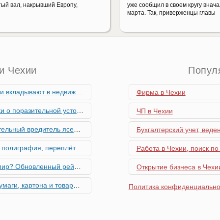
тый вал, накрывший Европу,
уже сообщил в своем кругу внач
марта. Так, приверженцы главы
и Чехии
Попул
мость и почему меняются их предпочтения?
Фирма в Чехии
ьной устойчивости экономики Чехии
ЧП в Чехии
риближается к Чехии, необходима бдительность граждан
Бухгалтерский учет, веде
ровальные работы в Чехии - простая лицензия №14
Работа в Чехии, поиск по
тинг глобальной мобильности 2026 года
Открытие бизнеса в Чехии
их материалов в Чехии - простая лицензия №13
Политика конфиденциально
го товара в Чехии - простая лицензия №11