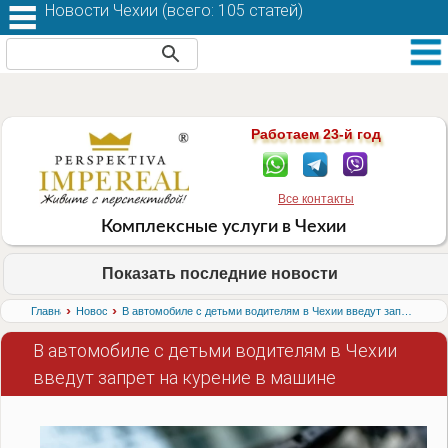
Новости Чехии (
всего: 105 статей
)
Работаем 23-й год
Все контакты
Комплексные услуги в Чехии
Показать последние новости
›
›
Главная
Новости
В автомобиле с детьми водителям в Чехии введут запрет на курение в машине
В автомобиле с детьми водителям в Чехии
введут запрет на курение в машине