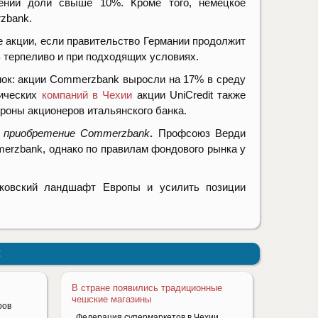
чении доли свыше 10%. Кроме того, немецкое
zbank.
е акции, если правительство Германии продолжит
ь терпеливо и при подходящих условиях.
ок: акции Commerzbank выросли на 17% в среду
тических
компаний в Чехии
акции UniCredit также
ороны акционеров итальянского банка.
ое приобретение Commerzbank
.
Профсоюз Верди
erzbank, однако по правилам фондового рынка у
нковский ландшафт Европы и усилить позиции
:
В стране появились традиционные
чешские магазины
ров
Федерация супермаркетов в Чехии