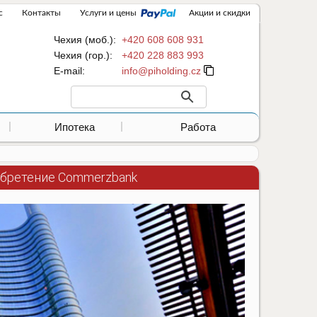
с
Контакты
Услуги и цены
Акции и скидки
Чехия (моб.):
+420 608 608 931
Чехия (гор.):
+420 228 883 993
Е-mail:
Ипотека
Работа
обретение Commerzbank