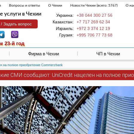
я
Вопросы и ответы
О Чехии
Новости Чехии (всего: 5767)
О на
 услуги в Чехии
Украина:
+38 044 300 27 56
Казахстан:
+7 717 269 62 34
 / Задать вопрос
Израиль:
+972 3 374 12 19
Грузия:
+995 706 77 73 68
м 23-й год
Фирма в Чехии
ЧП в Чехии
ен на полное приобретение Commerzbank
кие СМИ сообщают: UniCredit нацелен на полное при