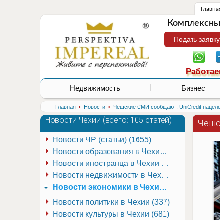
Главна
Комплексные
Подать заявку
Работае
Недвижимость
Бизнес
›
›
Главная
Новости
Чешские СМИ сообщают: UniCredit нацел
Новости Чехии (
всего: 105 статей
)
Чешс
Новости ЧР (статьи) (1655)
Новости образования в Чехии (251)
Новости иностранца в Чехии (223)
Новости недвижимости в Чехии (337)
Новости экономики в Чехии (941)
Новости политики в Чехии (337)
Новости культуры в Чехии (681)