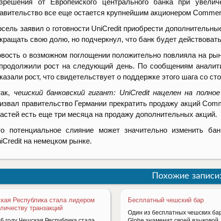
азрешения от Европейского центрального банка при увели
авительство все еще остается крупнейшим акционером Commer
сель заявил о готовности UniCredit приобрести дополнительны
кращать свою долю, но подчеркнул, что банк будет действоват
вость о возможном поглощении положительно повлияла на рын
продолжили рост на следующий день. По сообщениям анали
казали рост, что свидетельствует о поддержке этого шага со ст
ак,
чешский банковский гигант: UniCredit нацелен на полн
извал правительство Германии прекратить продажу акций Comm
астей есть еще три месяца на продажу дополнительных акций.
то потенциальное слияние может значительно изменить ба
iCredit на немецком рынке.
Похожие записи
кая Республика стала лидером
Бесплатный чешский бар
оличеству транзакций
Один из бесплатных чешских ба
16 году Чешская Республика стала
Globe знаменит своей языковой