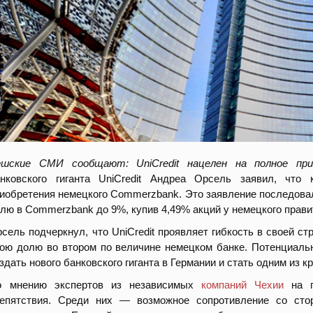
ешские СМИ сообщают: UniCredit нацелен на полное при
нковского гиганта UniCredit Андреа Орсель заявил, что 
иобретения немецкого Commerzbank. Это заявление последовало
лю в Commerzbank до 9%, купив 4,49% акций у немецкого прави
сель подчеркнул, что UniCredit проявляет гибкость в своей стр
ою долю во втором по величине немецком банке. Потенциаль
здать нового банковского гиганта в Германии и стать одним из 
о мнению экспертов из независимых
компаний Чехии
на п
репятствия. Среди них — возможное сопротивление со сто