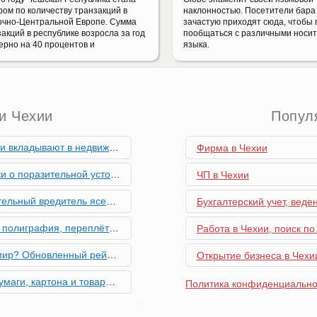
ром по количеству транзакций в
наклонностью. Посетители бара
очно-Центральной Европе. Сумма
зачастую приходят сюда, чтобы 
акций в республике возросла за год
пообщаться с различными носи
ерно на 40 процентов и
языка.
и Чехии
Попул
мость и почему меняются их предпочтения?
Фирма в Чехии
ьной устойчивости экономики Чехии
ЧП в Чехии
риближается к Чехии, необходима бдительность граждан
Бухгалтерский учет, веде
ровальные работы в Чехии - простая лицензия №14
Работа в Чехии, поиск по
тинг глобальной мобильности 2026 года
Открытие бизнеса в Чехии
их материалов в Чехии - простая лицензия №13
Политика конфиденциально
го товара в Чехии - простая лицензия №11