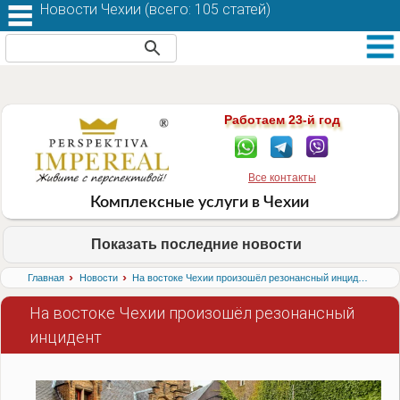
Новости Чехии (
всего: 105 статей
)
Работаем 23-й год
Все контакты
Комплексные услуги в Чехии
Показать последние новости
›
›
Главная
Новости
На востоке Чехии произошёл резонансный инцидент
На востоке Чехии произошёл резонансный
инцидент